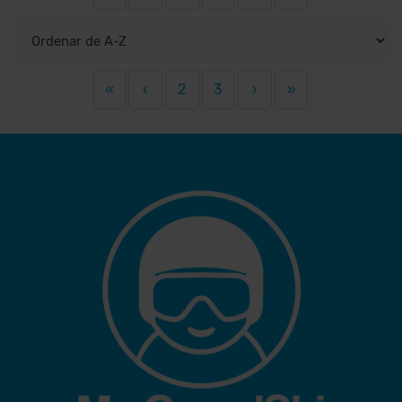
«
‹
2
3
›
»