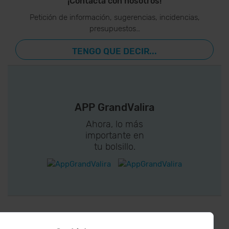
¡Contacta con nosotros!
Petición de información, sugerencias, incidencias,
presupuestos…
TENGO QUE DECIR...
APP GrandValira
Ahora, lo más
importante en
tu bolsillo.
¡CONECTA CON