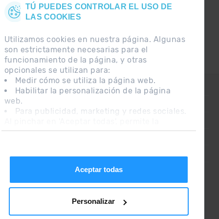
TÚ PUEDES CONTROLAR EL USO DE
LAS COOKIES
Utilizamos cookies en nuestra página. Algunas
son estrictamente necesarias para el
funcionamiento de la página, y otras
opcionales se utilizan para:
Medir cómo se utiliza la página web.
CONTACTO
Habilitar la personalización de la página
web.
PREGUNTAS FRECUENTES
Para publicidad, marketing y redes sociales.
Al pinchar en 'Aceptar todas', permite la
NOTA LEGAL
instalación de las cookies. Si prefieres
INFORMACIÓN ADICIONAL RGPDUE
configurarlas tú mismo, pincha en 'Configurar'.
CONDICIONES DE VENTA
Aceptar todas
Personalizar