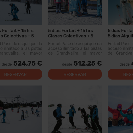
s Forfait + 15 hrs
5 dias Forfait + 15 hrs
5 dias Forfa
s Colectivas + 5
Clases Colectivas + 5
5 días Alqui
Alquiler Material
Menús
it Pase de esquí que da
Forfait Pase de esquí que da
Forfait Pase 
 ilimitado a las pistas
acceso ilimitado a las pistas
acceso ilimit
andvalira, el mayor
de Grandvalira, el mayor
de Grandval
io esquiable de los
dominio esquiable de los
dominio esq
524,75 €
512,25 €
eos. Con este forfait
Pirineos. Con este forfait
Pirineos. Co
desde
desde
desde
 recorrer más de...
podrás recorrer más de 200
podrás recor
km de pistas, con opciones
km de pistas
RESERVAR
RESERVAR
RES
para todos los niveles,
para todos
modernas instal...
modernas inst