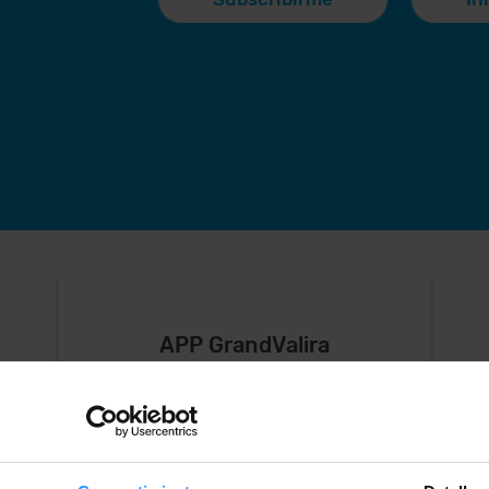
APP GrandValira
Ahora, lo más
S
importante en
e
,
tu bolsillo.