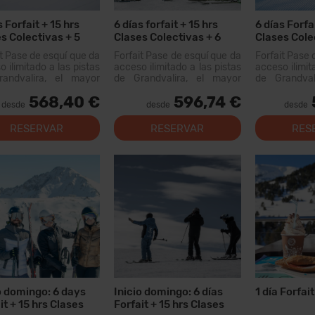
s Forfait + 15 hrs
6 días forfait + 15 hrs
6 días Forfa
s Colectivas + 5
Clases Colectivas + 6
Clases Cole
s
días Alquiler Material
Menús
it Pase de esquí que da
Forfait Pase de esquí que da
Forfait Pase 
 ilimitado a las pistas
acceso ilimitado a las pistas
acceso ilimit
andvalira, el mayor
de Grandvalira, el mayor
de Grandval
io esquiable de los
dominio esquiable de los
dominio esq
568,40 €
596,74 €
eos. Con este forfait
Pirineos. Con este forfait
Pirineos. Co
desde
desde
desde
s recorrer más de 200
podrás recorrer más de...
podrás recor
 pistas, con opciones
km de pistas
RESERVAR
RESERVAR
RES
 todos los niveles,
para todos
as instal...
modernas inst
o domingo: 6 days
Inicio domingo: 6 días
1 día Forfai
it + 15 hrs Clases
Forfait + 15 hrs Clases