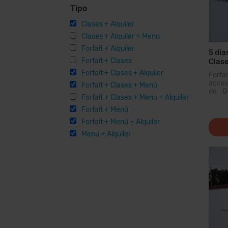
Tipo
Clases + Alquiler
Clases + Alquiler + Menu
Forfait + Alquiler
5 dia
Forfait + Clases
Clase
días 
Forfait + Clases + Alquiler
Forfa
acceso
Forfait + Clases + Menú
de Gr
Forfait + Clases + Menu + Alquiler
domin
Pirin
Forfait + Menú
podrás
Forfait + Menú + Alquiler
Menu + Alquiler