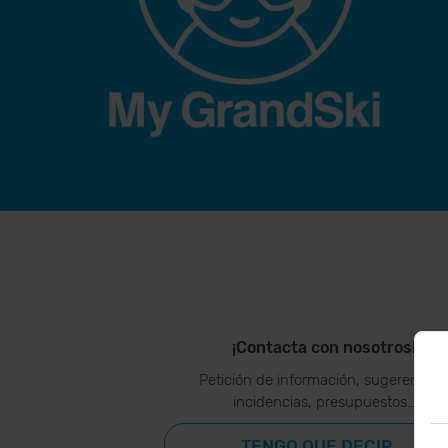
¡Contacta con nosotros!
Petición de información, sugerencias
incidencias, presupuestos…
TENGO QUE DECIR...