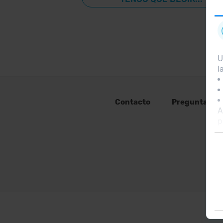
U
l
Contacto
Preguntas fr
A
p