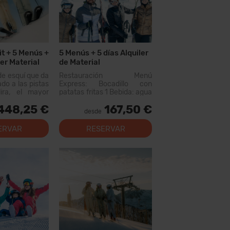
it + 5 Menús +
5 Menús + 5 días Alquiler
ler Material
de Material
de esquí que da
Restauración Menú
ado a las pistas
Express: Bocadillo con
ira, el mayor
patatas fritas 1 Bebida: agua
uiable de los
o refresco 300cc (no
448,25 €
167,50 €
n este forfait
incluye vino o aguas
desde
rer más de 200
saborizadas) Menú
, con opciones
disponible en los siguientes
ERVAR
RESERVAR
 los niveles,
restaurantes: Canillo: Xiri El
al...
Forn Tarter: Fun Food Riba...