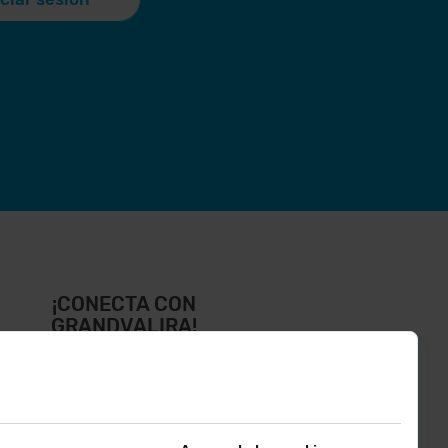
¡CONECTA CON
GRANDVALIRA!
íguenos en las Redes Sociales y
ntérate de lo último el primero :)