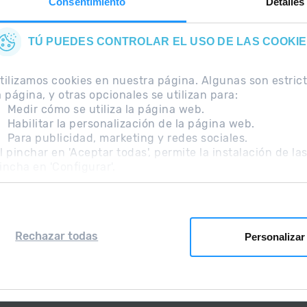
Consentimiento
Detalles
TÚ PUEDES CONTROLAR EL USO DE LAS COOKI
tilizamos cookies en nuestra página. Algunas son estri
a página, y otras opcionales se utilizan para:
Medir cómo se utiliza la página web.
Habilitar la personalización de la página web.
Para publicidad, marketing y redes sociales.
ecuentes
Nota Legal
Información adicional RGPD
l pinchar en 'Aceptar todas', permite la instalación de la
incha en 'Configurar'.
Rechazar todas
Personalizar
Grandvalira