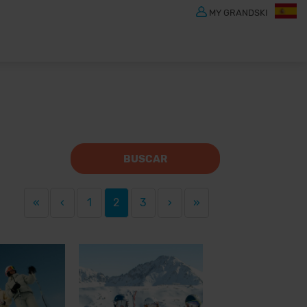
MY GRANDSKI
BUSCAR
«
‹
1
2
3
›
»