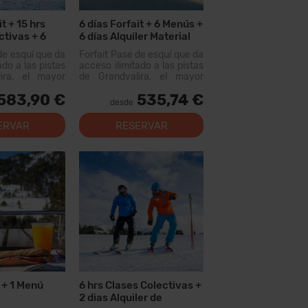
it + 15 hrs
6 días Forfait + 6 Menús +
ctivas + 6
6 días Alquiler Material
de esquí que da
Forfait Pase de esquí que da
ado a las pistas
acceso ilimitado a las pistas
ira, el mayor
de Grandvalira, el mayor
uiable de los
dominio esquiable de los
583,90 €
535,74 €
n este forfait
Pirineos. Con este forfait
desde
rer más de 200
podrás recorrer más de 200
, con opciones
km de pistas, con opciones
ERVAR
RESERVAR
 los niveles,
para todos los niveles,
al...
modernas instal...
t + 1 Menú
6 hrs Clases Colectivas +
2 dias Alquiler de