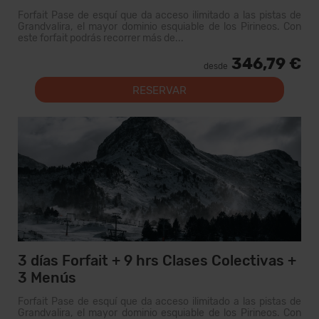
Forfait Pase de esquí que da acceso ilimitado a las pistas de
Grandvalira, el mayor dominio esquiable de los Pirineos. Con
este forfait podrás recorrer más de...
346,79 €
desde
RESERVAR
3 días Forfait + 9 hrs Clases Colectivas +
3 Menús
Forfait Pase de esquí que da acceso ilimitado a las pistas de
Grandvalira, el mayor dominio esquiable de los Pirineos. Con