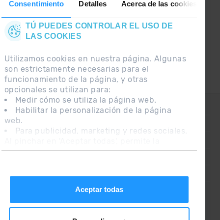
Consentimiento
Detalles
Acerca de las cookies
entérate de lo último el primero :)
TÚ PUEDES CONTROLAR EL USO DE
LAS COOKIES
Utilizamos cookies en nuestra página. Algunas
son estrictamente necesarias para el
funcionamiento de la página, y otras
opcionales se utilizan para:
Medir cómo se utiliza la página web.
CONTACTO
Habilitar la personalización de la página
web.
PREGUNTAS FRECUENTES
Para publicidad, marketing y redes sociales.
Al pinchar en 'Aceptar todas', permite la
NOTA LEGAL
instalación de las cookies. Si prefieres
INFORMACIÓN ADICIONAL RGPDUE
configurarlas tú mismo, pincha en 'Configurar'.
CONDICIONES DE VENTA
Aceptar todas