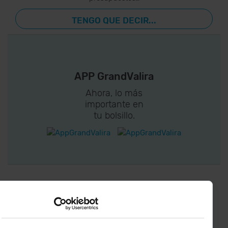
TENGO QUE DECIR...
APP GrandValira
Ahora, lo más
importante en
tu bolsillo.
¡CONECTA CON
GRANDVALIRA!
Síguenos en las Redes Sociales y