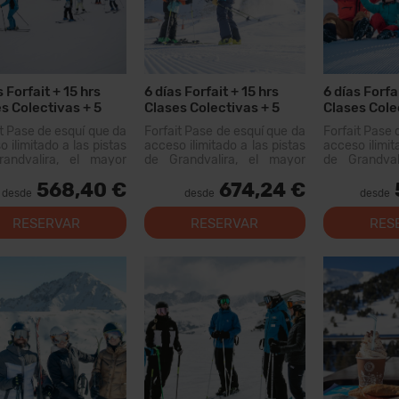
s Forfait + 15 hrs
6 días Forfait + 15 hrs
6 días Forfa
s Colectivas + 5
Clases Colectivas + 5
Clases Cole
s
Menús + 6 días Alquiler
Menús
it Pase de esquí que da
Forfait Pase de esquí que da
Forfait Pase 
Material
 ilimitado a las pistas
acceso ilimitado a las pistas
acceso ilimit
andvalira, el mayor
de Grandvalira, el mayor
de Grandval
io esquiable de los
dominio esquiable de los
dominio esq
568,40 €
674,24 €
eos. Con este forfait
Pirineos. Con este forfait
Pirineos. Co
desde
desde
desde
s recorrer más de 200
podrás recorrer más de 200
podrás recor
 pistas, con opciones
km de pistas, con opciones
km de pistas
RESERVAR
RESERVAR
RES
 todos los niveles,
para todos los niveles,
para todos
as instal...
modernas instal...
modernas inst