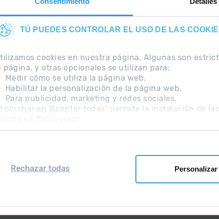
Consentimiento
Detalles
TÚ PUEDES CONTROLAR EL USO DE LAS COOKI
tilizamos cookies en nuestra página. Algunas son estri
a página, y otras opcionales se utilizan para:
Medir cómo se utiliza la página web.
Habilitar la personalización de la página web.
Para publicidad, marketing y redes sociales.
ecuentes
Nota Legal
Información adicional RGPD
l pinchar en 'Aceptar todas', permite la instalación de la
incha en 'Configurar'.
Rechazar todas
Personalizar
Grandvalira