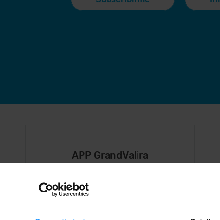
APP GrandValira
Ahora, lo más
S
importante en
e
,
tu bolsillo.