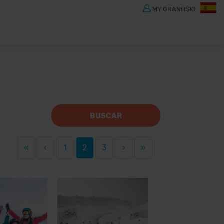
MY GRANDSKI
BUSCAR
«
‹
1
2
3
›
»