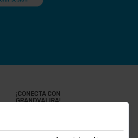
¡CONECTA CON
GRANDVALIRA!
íguenos en las Redes Sociales y
ntérate de lo último el primero :)