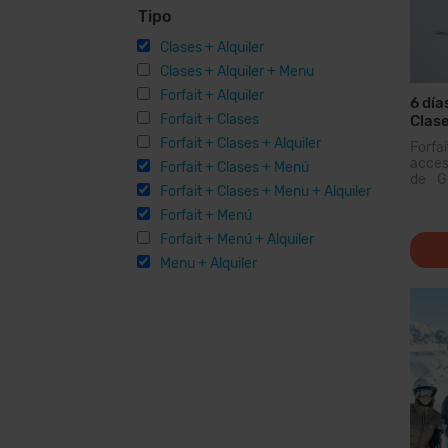
Tipo
Clases + Alquiler
Clases + Alquiler + Menu
Forfait + Alquiler
6 día
Forfait + Clases
Clase
Menú
Forfait + Clases + Alquiler
Forfa
acceso
Forfait + Clases + Menú
de Gr
Forfait + Clases + Menu + Alquiler
domin
Pirin
Forfait + Menú
podrá
Forfait + Menú + Alquiler
km de
para
Menu + Alquiler
modern