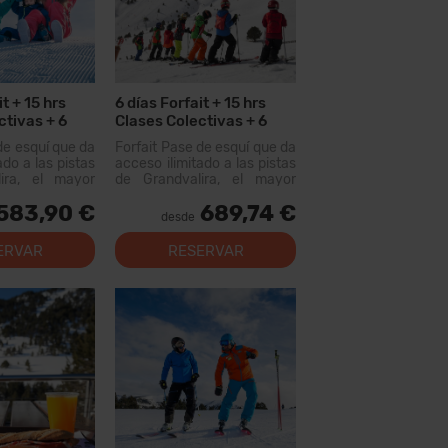
it + 15 hrs
6 días Forfait + 15 hrs
ctivas + 6
Clases Colectivas + 6
Menús + 6 días Alquiler
de esquí que da
Forfait Pase de esquí que da
Material
ado a las pistas
acceso ilimitado a las pistas
ira, el mayor
de Grandvalira, el mayor
uiable de los
dominio esquiable de los
583,90 €
689,74 €
n este forfait
Pirineos. Con este forfait
desde
rer más de 200
podrás recorrer más de 200
, con opciones
km de pistas, con opciones
ERVAR
RESERVAR
 los niveles,
para todos los niveles,
al...
modernas instal...