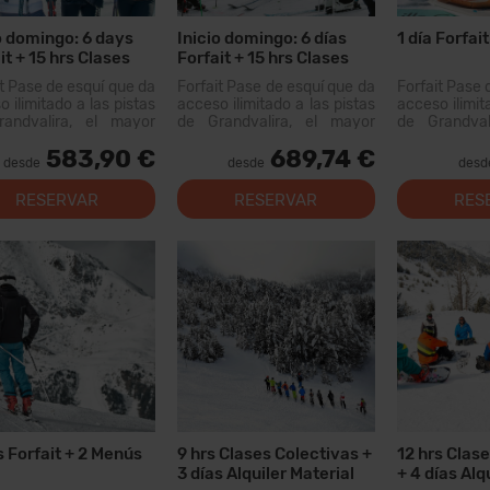
o domingo: 6 days
Inicio domingo: 6 días
1 día Forfai
it + 15 hrs Clases
Forfait + 15 hrs Clases
tivas + 6 Menús
Colectivas + 6 Menús + 6
it Pase de esquí que da
Forfait Pase de esquí que da
Forfait Pase 
días Alquiler Material
 ilimitado a las pistas
acceso ilimitado a las pistas
acceso ilimit
andvalira, el mayor
de Grandvalira, el mayor
de Grandval
io esquiable de los
dominio esquiable de los
dominio esq
583,90 €
689,74 €
eos. Con este forfait
Pirineos. Con este forfait
Pirineos. Co
desde
desde
desd
s recorrer más de 200
podrás recorrer más de 200
podrás recor
 pistas, con opciones
km de pistas, con opciones
km de pistas
RESERVAR
RESERVAR
RES
 todos los niveles,
para todos los niveles,
para todos
as instal...
modernas instal...
modernas inst
s Forfait + 2 Menús
9 hrs Clases Colectivas +
12 hrs Clas
3 días Alquiler Material
+ 4 días Alq