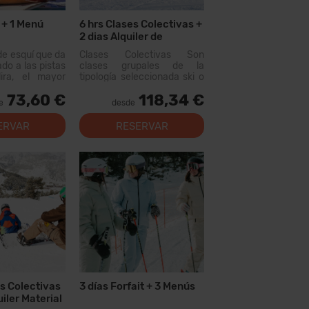
t + 1 Menú
6 hrs Clases Colectivas +
2 dias Alquiler de
Material
de esquí que da
Clases Colectivas Son
ado a las pistas
clases grupales de la
ira, el mayor
tipología seleccionada ski o
uiable de los
snow, que se realizan con
73,60 €
118,34 €
n este forfait
otras personas que tienen
e
desde
rer más de 200
un nivel similar. El primer
, con opciones
día...
ERVAR
RESERVAR
 los niveles,
al...
es Colectivas
3 días Forfait + 3 Menús
uiler Material