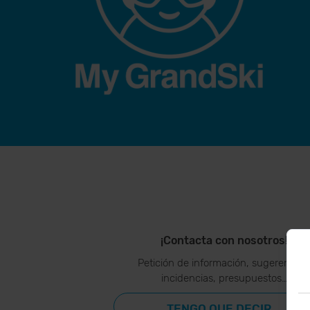
¡Contacta con nosotros!
Petición de información, sugerencias
incidencias, presupuestos…
TENGO QUE DECIR...