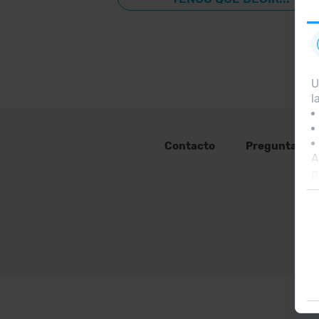
U
l
Contacto
Preguntas fr
A
p