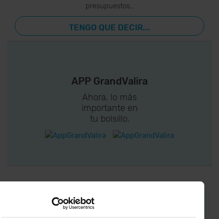
presupuestos…
TENGO QUE DECIR...
APP GrandValira
Ahora, lo más
importante en
tu bolsillo.
¡CONECTA CON
GRANDVALIRA!