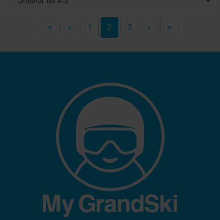
«
‹
1
2
3
›
»