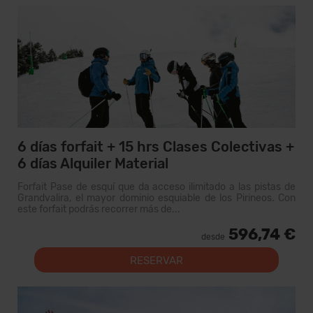
6 días forfait + 15 hrs Clases Colectivas +
6 días Alquiler Material
Forfait Pase de esquí que da acceso ilimitado a las pistas de
Grandvalira, el mayor dominio esquiable de los Pirineos. Con
este forfait podrás recorrer más de...
596,74 €
desde
RESERVAR