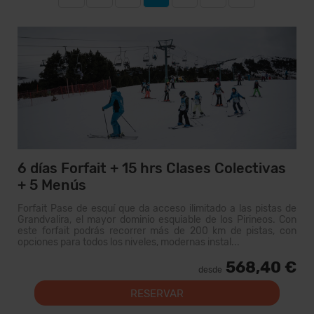
6 días Forfait + 15 hrs Clases Colectivas
+ 5 Menús
Forfait Pase de esquí que da acceso ilimitado a las pistas de
Grandvalira, el mayor dominio esquiable de los Pirineos. Con
este forfait podrás recorrer más de 200 km de pistas, con
opciones para todos los niveles, modernas instal...
568,40 €
desde
RESERVAR