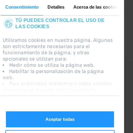
Síguenos en las Redes Sociales y
Consentimiento
Detalles
Acerca de las cookies
entérate de lo último el primero :)
TÚ PUEDES CONTROLAR EL USO DE
LAS COOKIES
Utilizamos cookies en nuestra página. Algunas
son estrictamente necesarias para el
funcionamiento de la página, y otras
opcionales se utilizan para:
Medir cómo se utiliza la página web.
CONTACTO
Habilitar la personalización de la página
web.
PREGUNTAS FRECUENTES
Para publicidad, marketing y redes sociales.
Al pinchar en 'Aceptar todas', permite la
NOTA LEGAL
instalación de las cookies. Si prefieres
INFORMACIÓN ADICIONAL RGPDUE
configurarlas tú mismo, pincha en 'Configurar'.
CONDICIONES DE VENTA
Aceptar todas