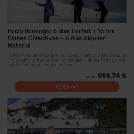
Inicio domingo: 6 días Forfait + 15 hrs
Clases Colectivas + 6 días Alquiler
Material
Forfait Pase de esquí que da acceso ilimitado a las pistas de
Grandvalira, el mayor dominio esquiable de los Pirineos. Con
este forfait podrás recorrer más de...
596,74 €
desde
RESERVAR