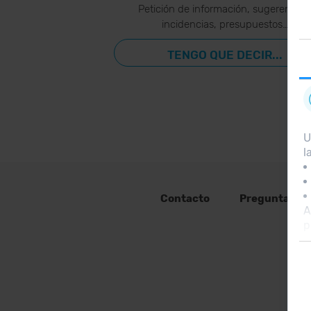
Petición de información, sugerencias
incidencias, presupuestos…
TENGO QUE DECIR...
U
l
Contacto
Preguntas fr
A
p