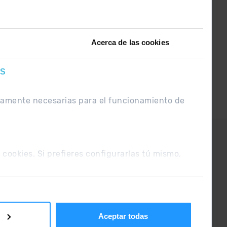
ntérate de lo último el primero :)
Acerca de las cookies
ES
ctamente necesarias para el funcionamiento de
UE
Condiciones de venta
s cookies. Si prefieres configurarlas tú mismo,
Aceptar todas