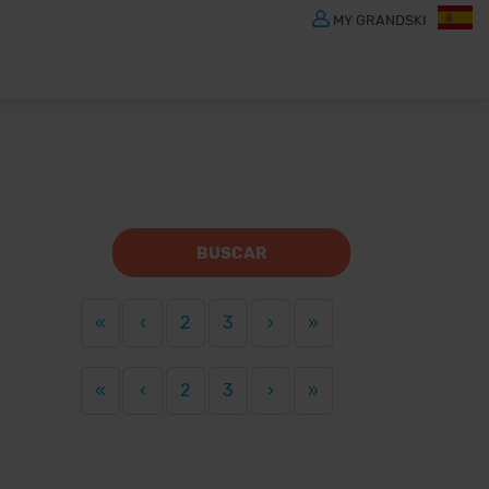
MY GRANDSKI
BUSCAR
«
‹
2
3
›
»
«
‹
2
3
›
»