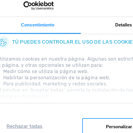
importante en
e
,
tu bolsillo.
Consentimiento
Detalles
TÚ PUEDES CONTROLAR EL USO DE LAS COOKI
tilizamos cookies en nuestra página. Algunas son estri
a página, y otras opcionales se utilizan para:
Medir cómo se utiliza la página web.
Habilitar la personalización de la página web.
Para publicidad, marketing y redes sociales.
ecuentes
Nota Legal
Información adicional RGPD
l pinchar en 'Aceptar todas', permite la instalación de la
incha en 'Configurar'.
Rechazar todas
Personalizar