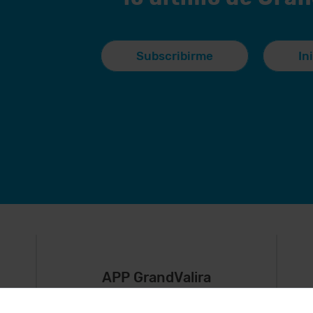
Subscribirme
In
APP GrandValira
Ahora, lo más
S