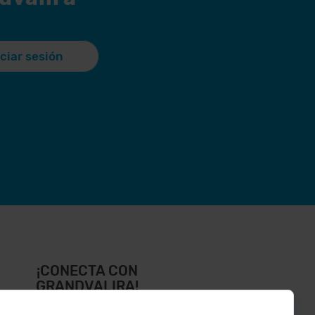
iciar sesión
¡CONECTA CON
GRANDVALIRA!
íguenos en las Redes Sociales y