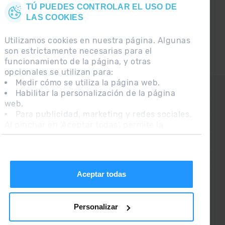
TÚ PUEDES CONTROLAR EL USO DE
LAS COOKIES
Utilizamos cookies en nuestra página. Algunas
son estrictamente necesarias para el
funcionamiento de la página, y otras
opcionales se utilizan para:
Medir cómo se utiliza la página web.
CONTACTO
Habilitar la personalización de la página
web.
PREGUNTAS FRECUENTES
Para publicidad, marketing y redes sociales.
Al pinchar en 'Aceptar todas', permite la
NOTA LEGAL
instalación de las cookies. Si prefieres
INFORMACIÓN ADICIONAL RGPDUE
configurarlas tú mismo, pincha en 'Configurar'.
CONDICIONES DE VENTA
Aceptar todas
Personalizar