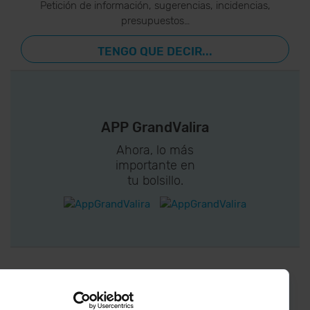
Petición de información, sugerencias, incidencias,
presupuestos…
TENGO QUE DECIR...
APP GrandValira
Ahora, lo más
importante en
tu bolsillo.
¡CONECTA CON
GRANDVALIRA!