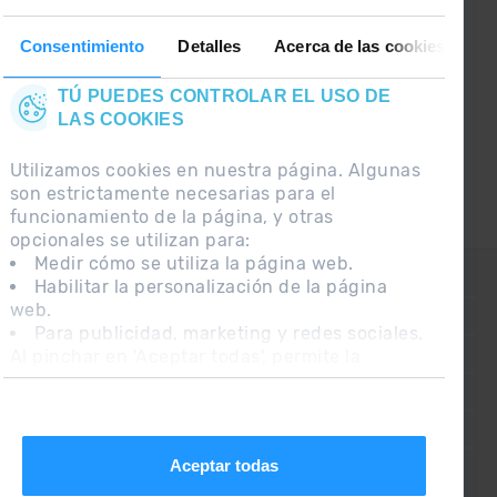
Síguenos en las Redes Sociales y
Consentimiento
Detalles
Acerca de las cookies
entérate de lo último el primero :)
TÚ PUEDES CONTROLAR EL USO DE
LAS COOKIES
Utilizamos cookies en nuestra página. Algunas
son estrictamente necesarias para el
funcionamiento de la página, y otras
opcionales se utilizan para:
Medir cómo se utiliza la página web.
CONTACTO
Habilitar la personalización de la página
web.
PREGUNTAS FRECUENTES
Para publicidad, marketing y redes sociales.
Al pinchar en 'Aceptar todas', permite la
NOTA LEGAL
instalación de las cookies. Si prefieres
INFORMACIÓN ADICIONAL RGPDUE
configurarlas tú mismo, pincha en 'Configurar'.
CONDICIONES DE VENTA
Aceptar todas