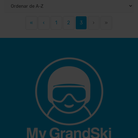
«
‹
1
2
3
›
»