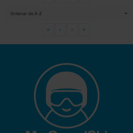
«
‹
›
»