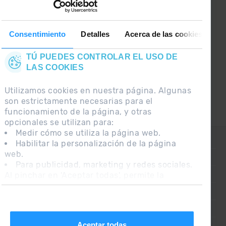
GRANDVALIRA!
Síguenos en las Redes Sociales y
Consentimiento
Detalles
Acerca de las cookies
entérate de lo último el primero :)
TÚ PUEDES CONTROLAR EL USO DE
LAS COOKIES
Utilizamos cookies en nuestra página. Algunas
son estrictamente necesarias para el
funcionamiento de la página, y otras
opcionales se utilizan para:
Medir cómo se utiliza la página web.
CONTACTO
Habilitar la personalización de la página
web.
PREGUNTAS FRECUENTES
Para publicidad, marketing y redes sociales.
Al pinchar en 'Aceptar todas', permite la
NOTA LEGAL
instalación de las cookies. Si prefieres
INFORMACIÓN ADICIONAL RGPDUE
configurarlas tú mismo, pincha en 'Configurar'.
CONDICIONES DE VENTA
Aceptar todas