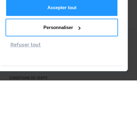
sur « Configurer ».
Accepter tout
Personnaliser
CONTACT
Refuser tout
QUESTIONS FRÉQUENTES
AVIS LÉGAL
INFORMATION COMPLÉMENTAIRE RGPDUE
CONDITIONS DE VENTE