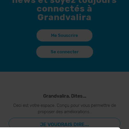
connectés à
Grandvalira
Me Souscrire
Se connecter
Grandvalira. Dites...
Ceci est votre espace. Conçu pour vous permettre de
proposer des améliorations..
JE VOUDRAIS DIRE...