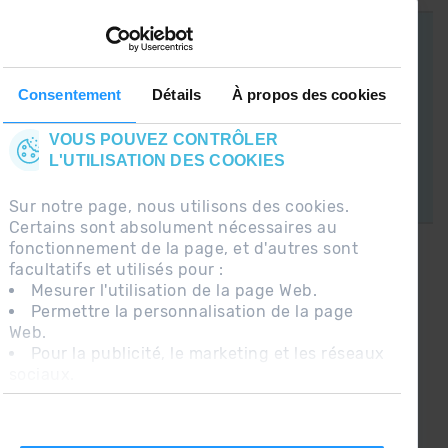
APP GRANDVALIRA
Consentement
Détails
À propos des cookies
Maintenant, l'essentiel dans votre poche.
VOUS POUVEZ CONTRÔLER
L'UTILISATION DES COOKIES
Sur notre page, nous utilisons des cookies.
Certains sont absolument nécessaires au
fonctionnement de la page, et d'autres sont
facultatifs et utilisés pour :
CONNECTEZ-VOUS À GRANDVALIRA!
Mesurer l'utilisation de la page Web.
Permettre la personnalisation de la page
Suivez-nous sur les Réseaux Sociaux et soyez
Web.
le premier à recevoir les nouvelles :)
Pour la publicité, le marketing et les réseaux
sociaux.
En cliquant sur « Accepter tout », vous
autorisez l'installation des cookies. Si vous
préférez les configurer vous-même, cliquez