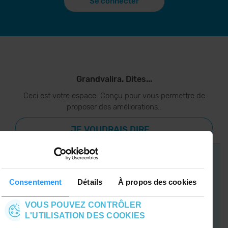
Se connecter
Grandvalira. Dites...
Ceci est votre espace. Conçu pour vous permettre de
proposer des améliorations..
JE VOUDRAIS DIRE...
Consentement
Détails
À propos des cookies
APP GRANDVALIRA
Maintenant, l'essentiel dans votre poche.
VOUS POUVEZ CONTRÔLER
L'UTILISATION DES COOKIES