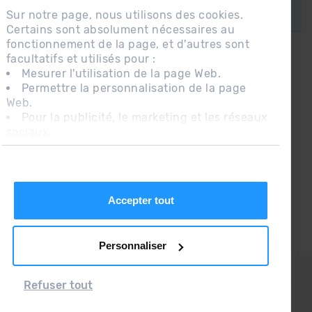
Sur notre page, nous utilisons des cookies.
Certains sont absolument nécessaires au
fonctionnement de la page, et d'autres sont
facultatifs et utilisés pour :
CONNECTEZ-VOUS À GRANDVALIRA!
Mesurer l'utilisation de la page Web.
Permettre la personnalisation de la page
Suivez-nous sur les Réseaux Sociaux et soyez
Web.
le premier à recevoir les nouvelles :)
Pour la publicité, le marketing et les réseaux
sociaux.
En cliquant sur « Accepter tout », vous
autorisez l'installation des cookies. Si vous
préférez les configurer vous-même, cliquez
sur « Configurer ».
Accepter tout
Personnaliser
CONTACT
Refuser tout
QUESTIONS FRÉQUENTES