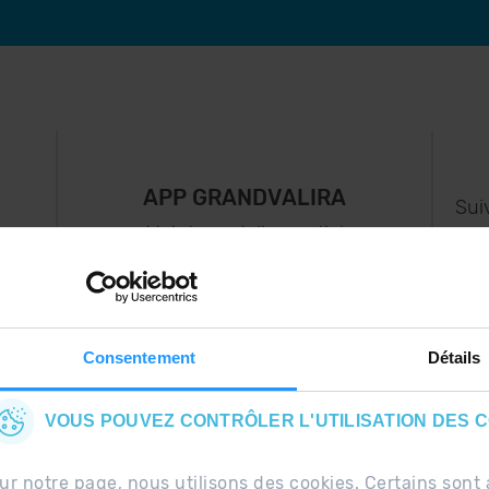
APP GRANDVALIRA
Sui
e
Maintenant, l'essentiel
us
dans votre poche.
s..
Consentement
Détails
VOUS POUVEZ CONTRÔLER L'UTILISATION DES 
ur notre page, nous utilisons des cookies. Certains so