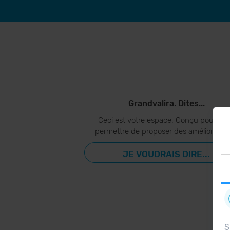
Grandvalira. Dites...
Ceci est votre espace. Conçu pour vo
permettre de proposer des amélioration
JE VOUDRAIS DIRE...
S