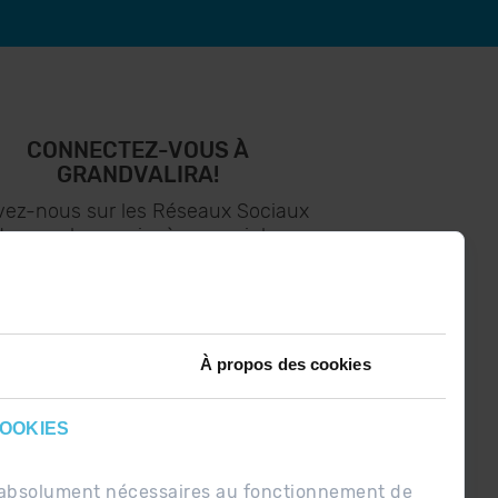
CONNECTEZ-VOUS À
GRANDVALIRA!
vez-nous sur les Réseaux Sociaux
t soyez le premier à recevoir les
nouvelles :)
À propos des cookies
COOKIES
nt absolument nécessaires au fonctionnement de