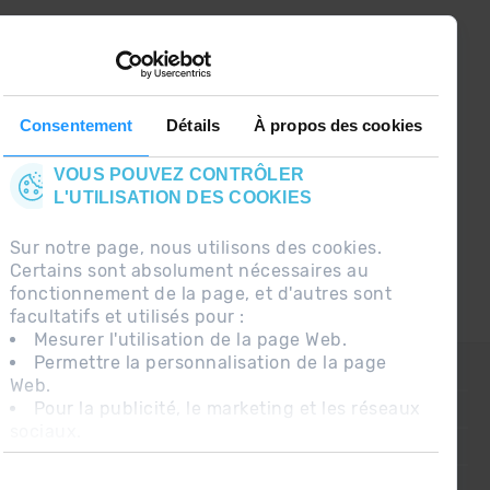
CONNECTEZ-VOUS À GRANDVALIRA!
Suivez-nous sur les Réseaux Sociaux et soyez
le premier à recevoir les nouvelles :)
Consentement
Détails
À propos des cookies
VOUS POUVEZ CONTRÔLER
L'UTILISATION DES COOKIES
Sur notre page, nous utilisons des cookies.
Certains sont absolument nécessaires au
fonctionnement de la page, et d'autres sont
facultatifs et utilisés pour :
Mesurer l'utilisation de la page Web.
Permettre la personnalisation de la page
CONTACT
Web.
Pour la publicité, le marketing et les réseaux
QUESTIONS FRÉQUENTES
sociaux.
AVIS LÉGAL
En cliquant sur « Accepter tout », vous
autorisez l'installation des cookies. Si vous
INFORMATION COMPLÉMENTAIRE RGPDUE