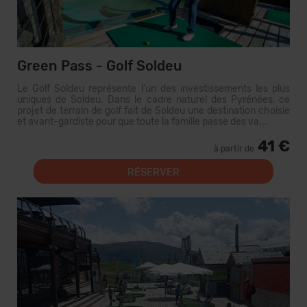
Green Pass - Golf Soldeu
Le Golf Soldeu représente l'un des investissements les plus
uniques de Soldeu. Dans le cadre naturel des Pyrénées, ce
projet de terrain de golf fait de Soldeu une destination choisie
et avant-gardiste pour que toute la famille passe des va...
41 €
à partir de
RÉSERVER