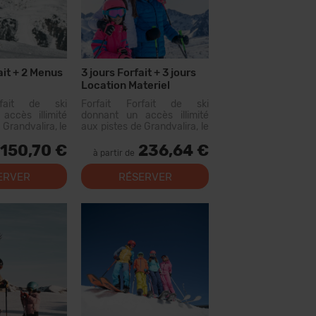
ait + 2 Menus
3 jours Forfait + 3 jours
Location Materiel
rfait de ski
Forfait Forfait de ski
accès illimité
donnant un accès illimité
 Grandvalira, le
aux pistes de Grandvalira, le
omaine skiable
plus grand domaine skiable
150,70 €
236,64 €
ées. Avec ce
des Pyrénées. Avec ce
à partir de
vous pourrez
forfait, vous pourrez
us de 200 km de
parcourir...
ERVER
RÉSERVER
c des options
niveaux, des...