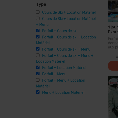
Type
Cours de Ski + Location Matériel
Cours de Ski + Location Matériel
+ Menu
1 jou
Forfait + Cours de ski
Expr
Forfait + Cours de ski + Location
Forf
Matériel
donna
aux pi
Forfait + Cours de ski + Menu
plus 
Forfait + Cours de ski + Menu +
des 
à
forf
Location Matériel
parco
Forfait + Location Matériel
piste
pour t
Forfait + Menu
Forfait + Menu + Location
Matériel
Menu + Location Matériel