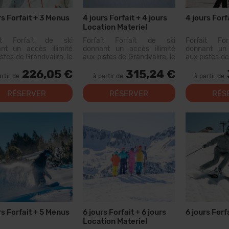
rs Forfait + 3 Menus
4 jours Forfait + 4 jours
4 jours Forf
Location Materiel
ait Forfait de ski
Forfait Forfait de ski
Forfait Fo
nt un accès illimité
donnant un accès illimité
donnant un 
stes de Grandvalira, le
aux pistes de Grandvalira, le
aux pistes de
grand domaine skiable
plus grand domaine skiable
plus grand d
226,05 €
315,24 €
Pyrénées. Avec ce
des Pyrénées. Avec ce
des Pyrén
artir de
à partir de
à partir de
ait, vous pourrez
forfait, vous pourrez
forfait, 
urir plus de 200 km de
parcourir...
parcourir pl
RÉSERVER
RÉSERVER
RÉS
s, avec des options
pistes, ave
ous les niveaux, des...
pour tous les 
rs Forfait + 5 Menus
6 jours Forfait + 6 jours
6 jours Forf
Location Materiel