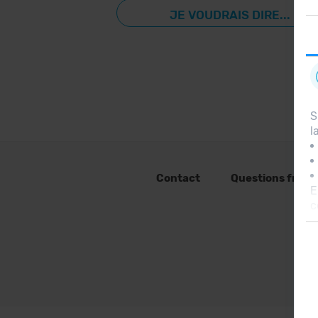
JE VOUDRAIS DIRE...
S
l
Contact
Questions fréq
E
c