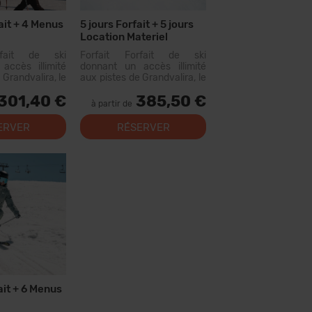
ait + 4 Menus
5 jours Forfait + 5 jours
Location Materiel
rfait de ski
Forfait Forfait de ski
accès illimité
donnant un accès illimité
 Grandvalira, le
aux pistes de Grandvalira, le
omaine skiable
plus grand domaine skiable
301,40 €
385,50 €
ées. Avec ce
des Pyrénées. Avec ce
à partir de
vous pourrez
forfait, vous pourrez
us de 200 km de
parcourir...
ERVER
RÉSERVER
c des options
niveaux, des...
ait + 6 Menus