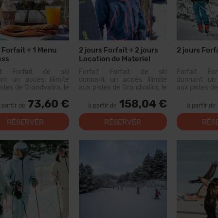
r Forfait + 1 Menu
2 jours Forfait + 2 jours
2 jours Forf
ess
Location de Materiel
ait Forfait de ski
Forfait Forfait de ski
Forfait Fo
nt un accès illimité
donnant un accès illimité
donnant un 
stes de Grandvalira, le
aux pistes de Grandvalira, le
aux pistes de
grand domaine skiable
plus grand domaine skiable
plus grand d
73,60 €
158,04 €
Pyrénées. Avec ce
des Pyrénées. Avec ce
des Pyrén
 partir de
à partir de
à partir de
ait, vous pourrez
forfait, vous pourrez
forfait, 
urir plus de 200 km de
parcourir...
parcourir pl
RÉSERVER
RÉSERVER
RÉS
s, avec des options
pistes, ave
ous les niveaux, des...
pour tous les 