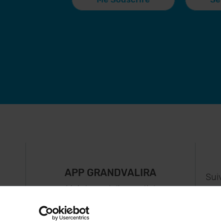
APP GRANDVALIRA
Sui
e
Maintenant, l'essentiel
us
dans votre poche.
s..