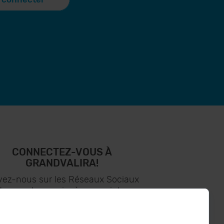
CONNECTEZ-VOUS À
GRANDVALIRA!
vez-nous sur les Réseaux Sociaux
t soyez le premier à recevoir les
nouvelles :)