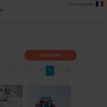
MY GRANDSKI
ES
CHERCHER
«
‹
1
2
3
›
»