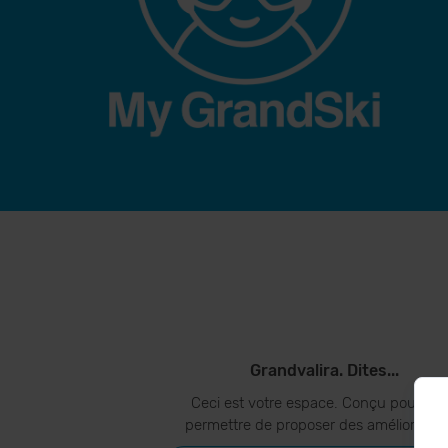
Grandvalira. Dites...
Ceci est votre espace. Conçu pour vo
permettre de proposer des amélioration