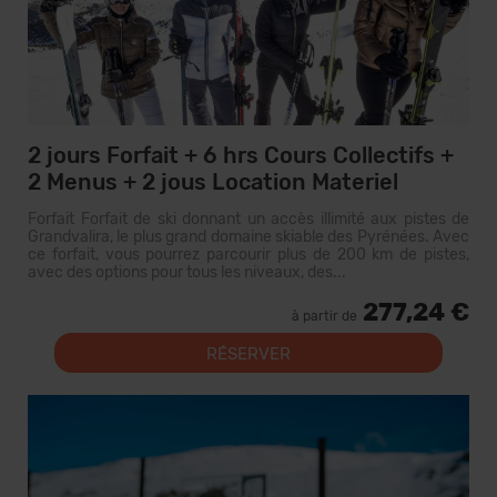
2 jours Forfait + 6 hrs Cours Collectifs +
2 Menus + 2 jous Location Materiel
Forfait Forfait de ski donnant un accès illimité aux pistes de
Grandvalira, le plus grand domaine skiable des Pyrénées. Avec
ce forfait, vous pourrez parcourir plus de 200 km de pistes,
avec des options pour tous les niveaux, des...
277,24 €
à partir de
RÉSERVER