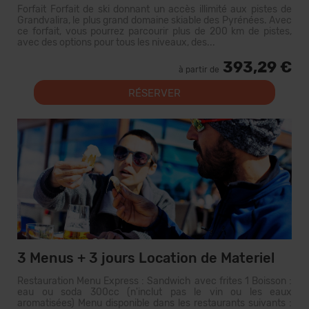
Forfait Forfait de ski donnant un accès illimité aux pistes de
Grandvalira, le plus grand domaine skiable des Pyrénées. Avec
ce forfait, vous pourrez parcourir plus de 200 km de pistes,
avec des options pour tous les niveaux, des...
393,29 €
à partir de
RÉSERVER
3 Menus + 3 jours Location de Materiel
Restauration Menu Express : Sandwich avec frites 1 Boisson :
eau ou soda 300cc (n'inclut pas le vin ou les eaux
aromatisées) Menu disponible dans les restaurants suivants :