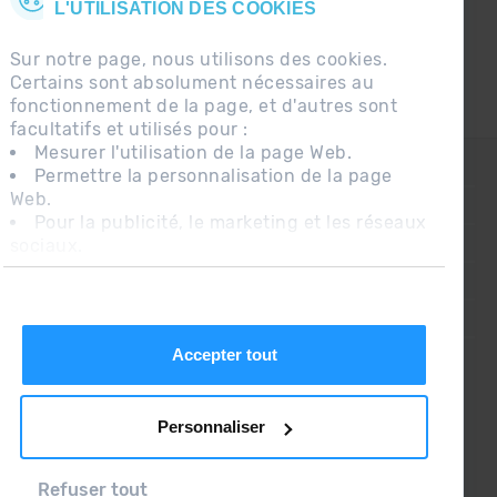
L'UTILISATION DES COOKIES
Sur notre page, nous utilisons des cookies.
Certains sont absolument nécessaires au
fonctionnement de la page, et d'autres sont
facultatifs et utilisés pour :
Mesurer l'utilisation de la page Web.
CONTACT
Permettre la personnalisation de la page
Web.
QUESTIONS FRÉQUENTES
Pour la publicité, le marketing et les réseaux
sociaux.
AVIS LÉGAL
En cliquant sur « Accepter tout », vous
INFORMATION COMPLÉMENTAIRE RGPDUE
autorisez l'installation des cookies. Si vous
préférez les configurer vous-même, cliquez
CONDITIONS DE VENTE
sur « Configurer ».
Accepter tout
Personnaliser
Refuser tout