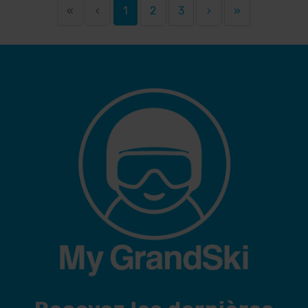
«
‹
1
2
3
›
»