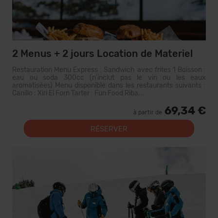
2 Menus + 2 jours Location de Materiel
Restauration Menu Express : Sandwich avec frites 1 Boisson :
eau ou soda 300cc (n'inclut pas le vin ou les eaux
aromatisées) Menu disponible dans les restaurants suivants :
Canillo : Xiri El Forn Tarter : Fun Food Riba...
69,34 €
à partir de
RÉSERVER