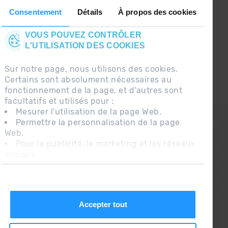
le premier à recevoir les nouvelles :)
Consentement
Détails
À propos des cookies
VOUS POUVEZ CONTRÔLER
L'UTILISATION DES COOKIES
Sur notre page, nous utilisons des cookies.
Certains sont absolument nécessaires au
fonctionnement de la page, et d'autres sont
facultatifs et utilisés pour :
Mesurer l'utilisation de la page Web.
CONTACT
Permettre la personnalisation de la page
Web.
QUESTIONS FRÉQUENTES
Pour la publicité, le marketing et les réseaux
sociaux.
AVIS LÉGAL
En cliquant sur « Accepter tout », vous
INFORMATION COMPLÉMENTAIRE RGPDUE
autorisez l'installation des cookies. Si vous
préférez les configurer vous-même, cliquez
CONDITIONS DE VENTE
sur « Configurer ».
Accepter tout