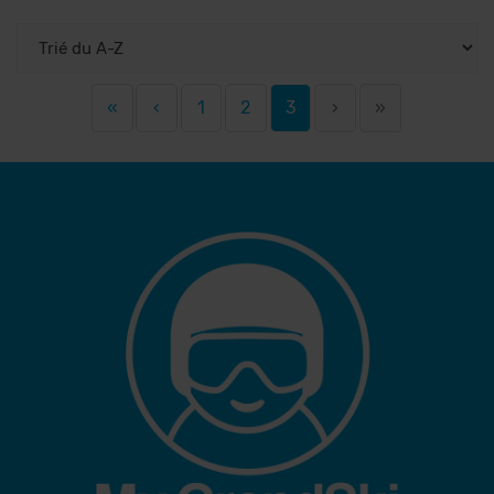
«
‹
1
2
3
›
»