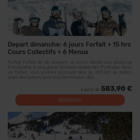
Depart dimanche: 6 jours Forfait + 15 hrs
Cours Collectifs + 6 Menus
Forfait Forfait de ski donnant un accès illimité aux pistes de
Grandvalira, le plus grand domaine skiable des Pyrénées. Avec
ce forfait, vous pourrez parcourir plus de 200 km de pistes,
avec des options pour tous les niveaux, des...
583,90 €
à partir de
RÉSERVER