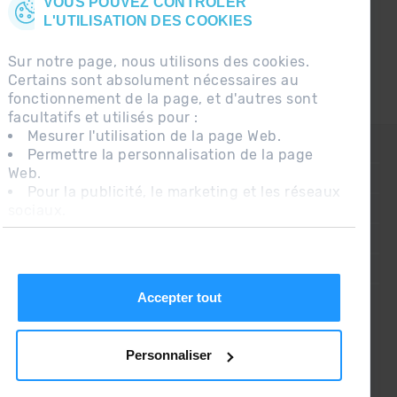
VOUS POUVEZ CONTRÔLER
L'UTILISATION DES COOKIES
Sur notre page, nous utilisons des cookies.
Certains sont absolument nécessaires au
fonctionnement de la page, et d'autres sont
facultatifs et utilisés pour :
Mesurer l'utilisation de la page Web.
CONTACT
Permettre la personnalisation de la page
Web.
QUESTIONS FRÉQUENTES
Pour la publicité, le marketing et les réseaux
sociaux.
AVIS LÉGAL
En cliquant sur « Accepter tout », vous
INFORMATION COMPLÉMENTAIRE RGPDUE
autorisez l'installation des cookies. Si vous
préférez les configurer vous-même, cliquez
CONDITIONS DE VENTE
sur « Configurer ».
Accepter tout
Personnaliser