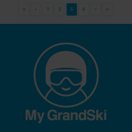
«
‹
1
2
3
4
›
»