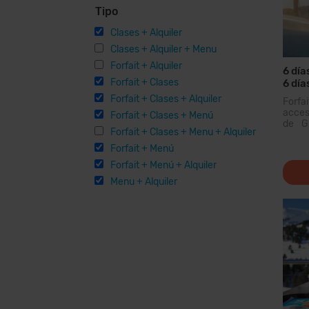
Tipo
Clases + Alquiler
Clases + Alquiler + Menu
Forfait + Alquiler
6 día
Forfait + Clases
6 día
Forfait + Clases + Alquiler
Forfa
acceso
Forfait + Clases + Menú
de Gr
Forfait + Clases + Menu + Alquiler
domin
Pirin
Forfait + Menú
podrá
Forfait + Menú + Alquiler
km de
para
Menu + Alquiler
modern