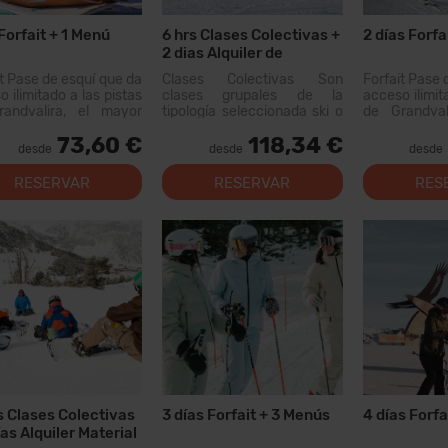
 Forfait + 1 Menú
6 hrs Clases Colectivas +
2 días Forfa
2 dias Alquiler de
Material
it Pase de esquí que da
Clases Colectivas Son
Forfait Pase 
 ilimitado a las pistas
clases grupales de la
acceso ilimit
andvalira, el mayor
tipología seleccionada ski o
de Grandval
io esquiable de los
snow, que se realizan con
dominio esq
73,60 €
118,34 €
eos. Con este forfait
otras personas que tienen
Pirineos. Co
desde
desde
desde
s recorrer más de 200
un nivel similar. El primer
podrás recor
 pistas, con opciones
día...
km de pistas
RESERVAR
RESERVAR
RES
 todos los niveles,
para todos
as instal...
modernas inst
s Clases Colectivas
3 días Forfait + 3 Menús
4 días Forfa
ías Alquiler Material