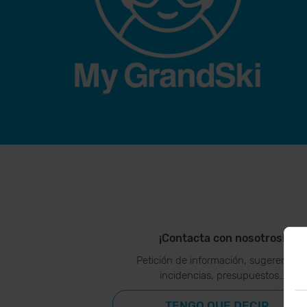
¡Contacta con nosotros!
Petición de información, sugerencias
incidencias, presupuestos…
TENGO QUE DECIR...