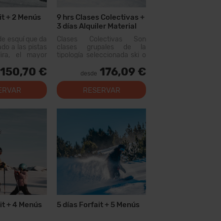
it + 2 Menús
9 hrs Clases Colectivas +
3 días Alquiler Material
de esquí que da
Clases Colectivas Son
ado a las pistas
clases grupales de la
ira, el mayor
tipología seleccionada ski o
uiable de los
snow, que se realizan con
150,70 €
176,09 €
n este forfait
otras personas que tienen
desde
rer más de 200
un nivel similar. El primer
, con opciones
día...
ERVAR
RESERVAR
 los niveles,
al...
it + 4 Menús
5 días Forfait + 5 Menús