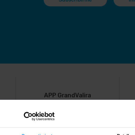
APP GrandValira
Ahora, lo más
S
importante en
e
,
tu bolsillo.