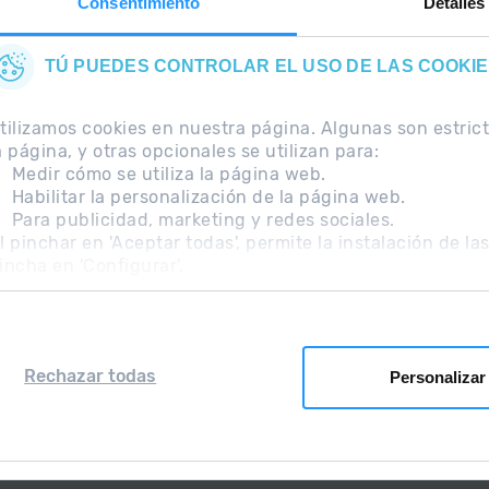
Consentimiento
Detalles
TÚ PUEDES CONTROLAR EL USO DE LAS COOKI
tilizamos cookies en nuestra página. Algunas son estri
a página, y otras opcionales se utilizan para:
Medir cómo se utiliza la página web.
Habilitar la personalización de la página web.
Para publicidad, marketing y redes sociales.
ecuentes
Nota Legal
Información adicional RGPD
l pinchar en 'Aceptar todas', permite la instalación de la
incha en 'Configurar'.
Rechazar todas
Personalizar
Grandvalira