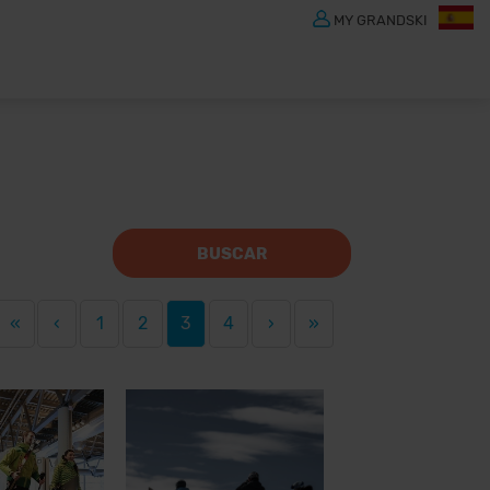
MY GRANDSKI
BUSCAR
«
‹
1
2
3
4
›
»