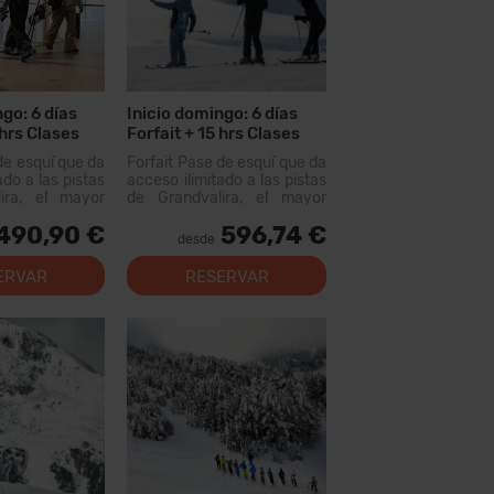
go: 6 días
Inicio domingo: 6 días
 hrs Clases
Forfait + 15 hrs Clases
Colectivas + 6 días
de esquí que da
Forfait Pase de esquí que da
Alquiler Material
ado a las pistas
acceso ilimitado a las pistas
ira, el mayor
de Grandvalira, el mayor
uiable de los
dominio esquiable de los
490,90 €
596,74 €
n este forfait
Pirineos. Con este forfait
desde
er más de...
podrás recorrer más de...
ERVAR
RESERVAR