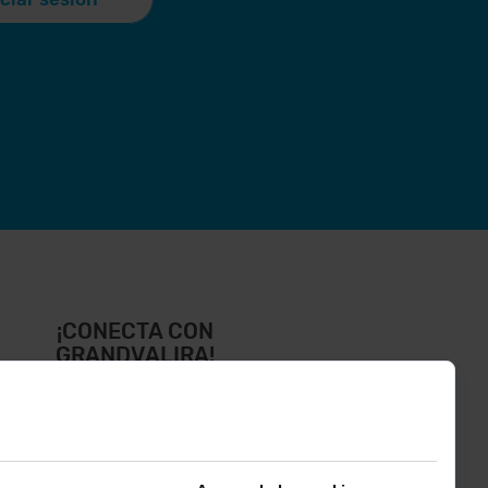
¡CONECTA CON
GRANDVALIRA!
íguenos en las Redes Sociales y
ntérate de lo último el primero :)