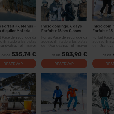
s Forfait + 6 Menús +
Inicio domingo: 6 days
Inicio domin
s Alquiler Material
Forfait + 15 hrs Clases
Forfait + 15
Colectivas + 6 Menús
Colectivas
it Pase de esquí que da
Forfait Pase de esquí que da
Forfait Pase 
 ilimitado a las pistas
acceso ilimitado a las pistas
acceso ilimit
andvalira, el mayor
de Grandvalira, el mayor
de Grandval
io esquiable de los
dominio esquiable de los
dominio esq
535,74 €
583,90 €
eos. Con este forfait
Pirineos. Con este forfait
Pirineos. Co
desde
desde
desde
s recorrer más de 200
podrás recorrer más de 200
podrás recorr
 pistas, con opciones
km de pistas, con opciones
RESERVAR
RESERVAR
RES
 todos los niveles,
para todos los niveles,
as instal...
modernas instal...