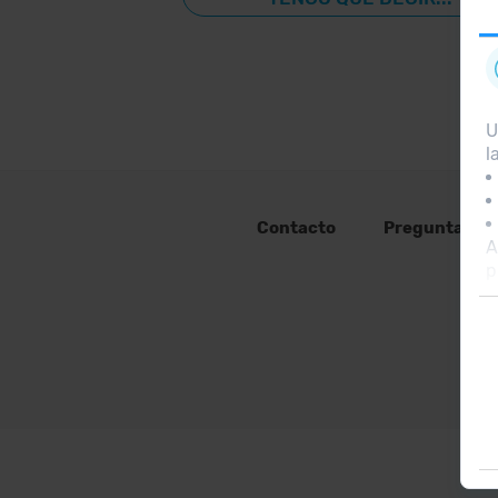
U
l
Contacto
Preguntas fr
A
p