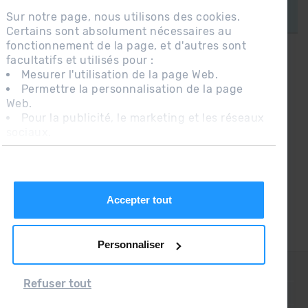
Sur notre page, nous utilisons des cookies.
Certains sont absolument nécessaires au
fonctionnement de la page, et d'autres sont
facultatifs et utilisés pour :
CONNECTEZ-VOUS À GRANDVALIRA!
Mesurer l'utilisation de la page Web.
Permettre la personnalisation de la page
Suivez-nous sur les Réseaux Sociaux et soyez
Web.
le premier à recevoir les nouvelles :)
Pour la publicité, le marketing et les réseaux
sociaux.
En cliquant sur « Accepter tout », vous
autorisez l'installation des cookies. Si vous
préférez les configurer vous-même, cliquez
sur « Configurer ».
Accepter tout
Personnaliser
CONTACT
Refuser tout
QUESTIONS FRÉQUENTES