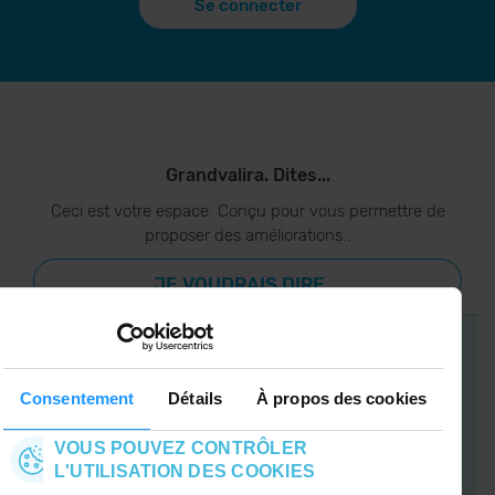
Se connecter
Grandvalira. Dites...
Ceci est votre espace. Conçu pour vous permettre de
proposer des améliorations..
JE VOUDRAIS DIRE...
Consentement
Détails
À propos des cookies
APP GRANDVALIRA
Maintenant, l'essentiel dans votre poche.
VOUS POUVEZ CONTRÔLER
L'UTILISATION DES COOKIES