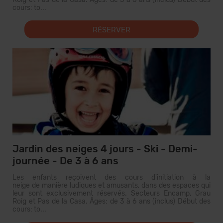
cours: to...
RÉSERVER
Jardin des neiges 4 jours - Ski - Demi-
journée - De 3 à 6 ans
Les enfants reçoivent des cours d'initiation à la
neige de manière ludiques et amusants, dans des espaces qui
leur sont exclusivement réservés. Secteurs Encamp, Grau
Roig et Pas de la Casa. Âges: de 3 à 6 ans (inclus) Début des
cours: to...