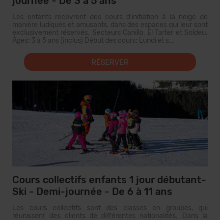
journée - De 3 à 5 ans
Les enfants recevront des cours d'initiation à la neige de
manière ludiques et amusants, dans des espaces qui leur sont
exclusivement réservés. Secteurs Canillo, El Tarter et Soldeu.
Âges: 3 à 5 ans (inclus) Début des cours: Lundi et s...
RÉSERVER
Cours collectifs enfants 1 jour débutant-
Ski - Demi-journée - De 6 à 11 ans
Les cours collectifs sont des classes en groupes, qui
réunissent des clients de différentes nationalités. Dans la