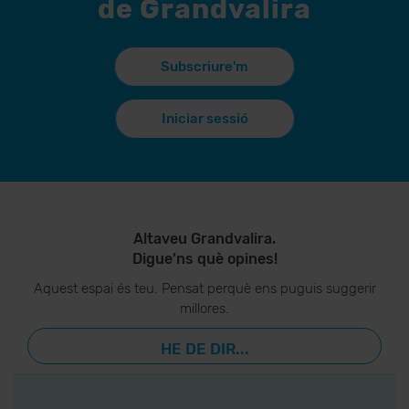
de Grandvalira
Subscriure'm
Iniciar sessió
Altaveu Grandvalira.
Digue’ns què opines!
Aquest espai és teu. Pensat perquè ens puguis suggerir
millores.
HE DE DIR...