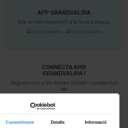
APP GRANDVALIRA
Ara, el més important a la teva butxaca.
CONNECTA AMB
GRANDVALIRA !
Segueix-nos a les Xarxes Socials i assabenta’t
de
lo últim el primer :)
Consentiment
Detalls
Informació