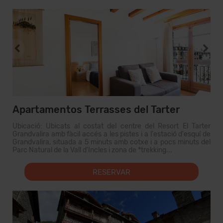
Apartamentos Terrasses del Tarter
Ubicació: Ubicats al costat del centre del Resort El Tarter
Grandvalira amb fàcil accés a les pistes i a l'estació d'esquí de
Grandvalira, situada a 5 minuts amb cotxe i a pocs minuts del
Parc Natural de la Vall d'Incles i zona de *trekking...
RESERVAR