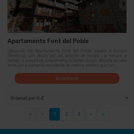
Apartaments Font del Poble
Ubicació: Els Apartaments Font del Poble, situats a Ransol
(Andorra), són ideals per als amants de l'esquí i la natura, a
només 5 minuts de Grandvalira El Tarter. Estan ubicats en una
zona per a vianants envoltada de natura, encara que l'ac...
RESERVAR
«
‹
1
2
3
›
»