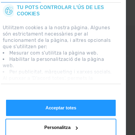
TU POTS CONTROLAR L'ÚS DE LES
COOKIES
Utilitzem cookies a la nostra pàgina. Algunes
són estrictament necessàries per al
CONTACTE
funcionament de la pàgina, i altres opcionals
que s'utilitzen per:
PREGUNTES FREQÜENTS
Mesurar com s'utilitza la pàgina web.
Habilitar la personalització de la pàgina
web.
NOTA LEGAL
Per publicitat, màrqueting i xarxes socials.
Al punxar a 'D'acord totes', permets la
INFORMACIÓ ADDICIONAL RGPDUE
instal·lació de les cookies. Si prefereixes
CONDICIONS DE VENDA
configurar-les tu mateix, punxa a 'Configura'.
Acceptar totes
Personalitza