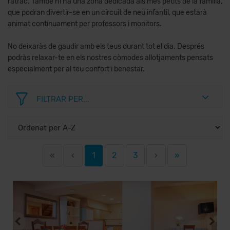
ratrac. També hi ha una zona dedicada als més petits de la família,
que podran divertir-se en un circuit de neu infantil, que estarà
animat contínuament per professors i monitors.
No deixaràs de gaudir amb els teus durant tot el dia. Després
podràs relaxar-te en els nostres còmodes allotjaments pensats
especialment per al teu confort i benestar.
FILTRAR PER...
«
‹
1
2
3
›
»