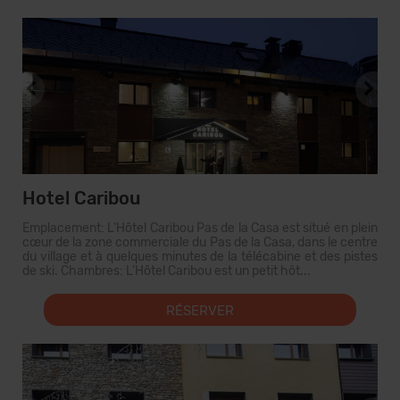
Hotel Caribou
Emplacement: L'Hôtel Caribou Pas de la Casa est situé en plein
cœur de la zone commerciale du Pas de la Casa, dans le centre
du village et à quelques minutes de la télécabine et des pistes
de ski. Chambres: L'Hôtel Caribou est un petit hôt...
RÉSERVER