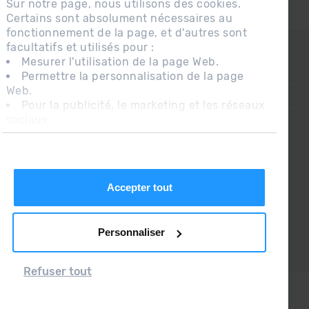
Sur notre page, nous utilisons des cookies.
Certains sont absolument nécessaires au
fonctionnement de la page, et d'autres sont
facultatifs et utilisés pour :
CONTACT
Mesurer l'utilisation de la page Web.
QUESTIONS FRÉQUENTES
Permettre la personnalisation de la page
Web.
AVIS LÉGAL
Pour la publicité, le marketing et les réseaux
sociaux.
INFORMATION COMPLÉMENTAIRE RGPDUE
En cliquant sur « Accepter tout », vous
CONDITIONS DE VENTE
autorisez l'installation des cookies. Si vous
préférez les configurer vous-même, cliquez
sur « Configurer ».
Accepter tout
Personnaliser
Refuser tout
Grandvalira