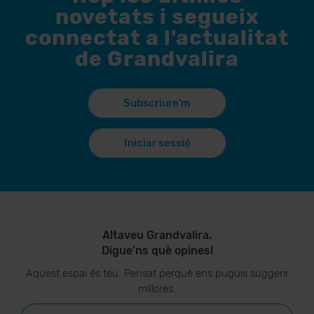
novetats i segueix
connectat a l'actualitat
de Grandvalira
Subscriure'm
Iniciar sessió
Altaveu Grandvalira.
Digue’ns què opines!
Aquest espai és teu. Pensat perquè ens puguis suggerir
millores.