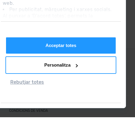
web.
Per publicitat, màrqueting i xarxes socials.
Al punxar a 'D'acord totes', permets la
instal·lació de les cookies. Si prefereixes
configurar-les tu mateix, punxa a 'Configura'.
Acceptar totes
CONTACTE
Personalitza
PREGUNTES FREQÜENTS
Rebutjar totes
NOTA LEGAL
INFORMACIÓ ADDICIONAL RGPDUE
CONDICIONS DE VENDA