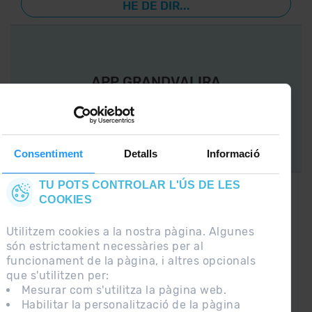
HE DE DIR...
APP GRANDVALIRA
Ara, el més important a la teva butxaca.
Consentiment
Detalls
Informació
TU POTS CONTROLAR L'ÚS DE LES
COOKIES
CONNECTA AMB
GRANDVALIRA !
Utilitzem cookies a la nostra pàgina. Algunes
són estrictament necessàries per al
Segueix-nos a les Xarxes Socials i assabenta’t
funcionament de la pàgina, i altres opcionals
de
que s'utilitzen per:
lo últim el primer :)
Mesurar com s'utilitza la pàgina web.
Habilitar la personalització de la pàgina