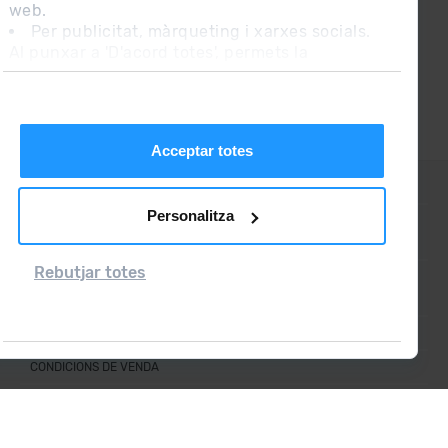
web.
Per publicitat, màrqueting i xarxes socials.
Al punxar a 'D'acord totes', permets la
instal·lació de les cookies. Si prefereixes
configurar-les tu mateix, punxa a 'Configura'.
Acceptar totes
CONTACTE
Personalitza
PREGUNTES FREQÜENTS
Rebutjar totes
NOTA LEGAL
INFORMACIÓ ADDICIONAL RGPDUE
CONDICIONS DE VENDA