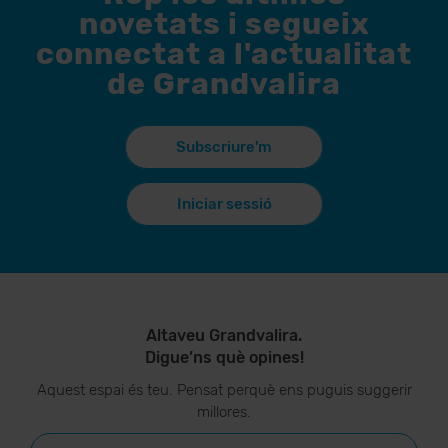
novetats i segueix
connectat a l'actualitat
de Grandvalira
Subscriure'm
Iniciar sessió
Altaveu Grandvalira.
Digue’ns què opines!
Aquest espai és teu. Pensat perquè ens puguis suggerir
millores.