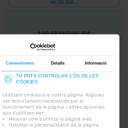
HE DE DIR...
APP GRANDVALIRA
Ara, el més important a la teva butxaca.
Consentiment
Detalls
Informació
TU POTS CONTROLAR L'ÚS DE LES
COOKIES
CONNECTA AMB
GRANDVALIRA !
Utilitzem cookies a la nostra pàgina. Algunes
són estrictament necessàries per al
Segueix-nos a les Xarxes Socials i assabenta’t
funcionament de la pàgina, i altres opcionals
de
que s'utilitzen per:
lo últim el primer :)
Mesurar com s'utilitza la pàgina web.
Habilitar la personalització de la pàgina