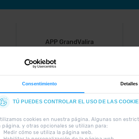
APP GrandValira
Ahora, lo más
S
importante en
e
,
tu bolsillo.
Consentimiento
Detalles
TÚ PUEDES CONTROLAR EL USO DE LAS COOKI
tilizamos cookies en nuestra página. Algunas son estri
a página, y otras opcionales se utilizan para:
Medir cómo se utiliza la página web.
Habilitar la personalización de la página web.