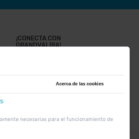
¡CONECTA CON
GRANDVALIRA!
íguenos en las Redes Sociales y
ntérate de lo último el primero :)
Acerca de las cookies
ES
ctamente necesarias para el funcionamiento de