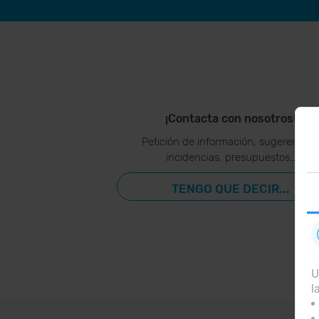
¡Contacta con nosotros!
Petición de información, sugerencias
incidencias, presupuestos…
TENGO QUE DECIR...
U
l