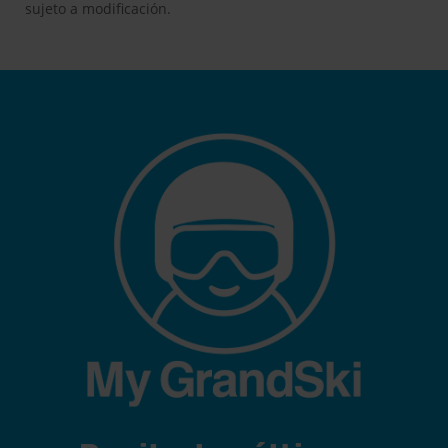
Recibe las últimas
novedades y sigue
conectado con lo último
de Grandvalira
Subscribirme
Iniciar sesión