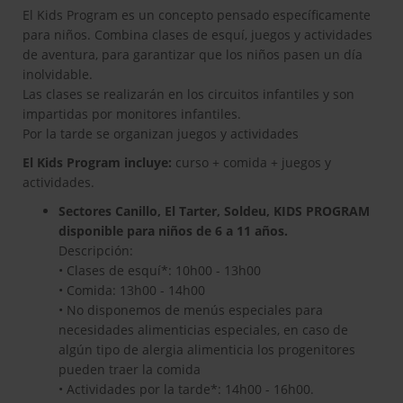
• Clases de esquí*: 10h00 - 13h00
• Comida: 13h00 - 14h00
• No disponemos de menús especiales para
necesidades alimenticias especiales, en caso de
algún tipo de alergia alimenticia los progenitores
pueden traer la comida
• Actividades por la tarde*: 14h00 - 16h00.
Excursiones con raquetas de nieve, construcción de
iglús, búsqueda de huellas, minitirolina (Canillo), y
actividades diversas con animación en la nieve.
• Recogida en guardería: 16h00
• Inicio del servicio: Lunes y sábado
OBSERVACIONES GENERALES:
• Los niños tienen que llevar botas de esquí, esquíes y
casco. La escuela no proporciona este material y tampoco
hay posibilidad de alquilarlo en las pistas. Los palos no
son necesarios.
• Los pequeños son más sensibles al frío y al calor:
necesitan vestirse de manera adecuada. Recuerden llevar
guantes, gorro y gafas de sol o ventisca de buena