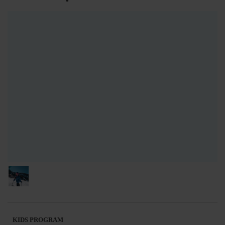
KIDS PROGRAM
El Kids Program es un concepto pensado específicamente
para niños. Combina clases de esquí, juegos y actividades
de aventura, para garantizar que los niños pasen un día
inolvidable.
Las clases se realizarán en los circuitos infantiles y son
impartidas por monitores infantiles.
Por la tarde se organizan juegos y actividades
El Kids Program incluye:
curso + comida + juegos y
actividades.
Sectores Canillo, El Tarter, Soldeu, KIDS PROGRAM
disponible para niños de 6 a 11 años.
Descripción: