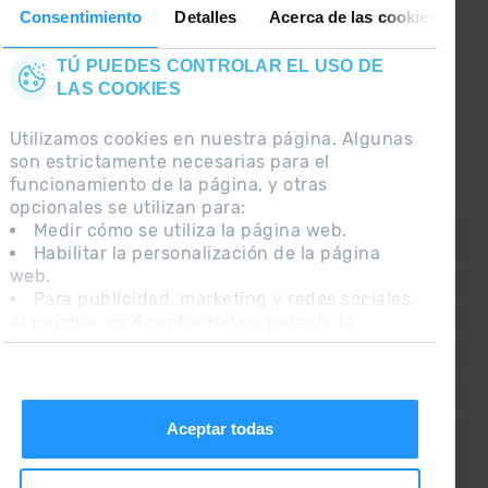
Síguenos en las Redes Sociales y
Consentimiento
Detalles
Acerca de las cookies
entérate de lo último el primero :)
TÚ PUEDES CONTROLAR EL USO DE
LAS COOKIES
Utilizamos cookies en nuestra página. Algunas
son estrictamente necesarias para el
funcionamiento de la página, y otras
opcionales se utilizan para:
Medir cómo se utiliza la página web.
CONTACTO
Habilitar la personalización de la página
web.
PREGUNTAS FRECUENTES
Para publicidad, marketing y redes sociales.
Al pinchar en 'Aceptar todas', permite la
NOTA LEGAL
instalación de las cookies. Si prefieres
INFORMACIÓN ADICIONAL RGPDUE
configurarlas tú mismo, pincha en 'Configurar'.
CONDICIONES DE VENTA
Aceptar todas