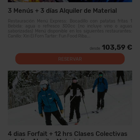
3 Menús + 3 días Alquiler de Material
Restauración Menú Express: Bocadillo con patatas fritas 1
Bebida: agua o refresco 300cc (no incluye vino o aguas
saborizadas) Menú disponible en los siguientes restaurantes:
Canillo: Xiri El Forn Tarter: Fun Food Riba...
103,59 €
desde
RESERVAR
4 dias Forfait + 12 hrs Clases Colectivas