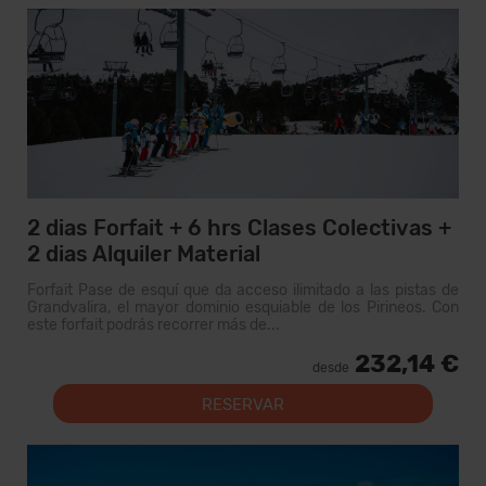
2 dias Forfait + 6 hrs Clases Colectivas +
2 dias Alquiler Material
Forfait Pase de esquí que da acceso ilimitado a las pistas de
Grandvalira, el mayor dominio esquiable de los Pirineos. Con
este forfait podrás recorrer más de...
232,14 €
desde
RESERVAR