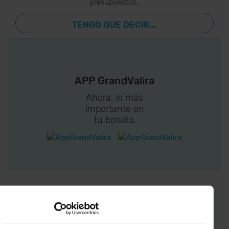
presupuestos…
TENGO QUE DECIR...
APP GrandValira
Ahora, lo más
importante en
tu bolsillo.
¡CONECTA CON
GRANDVALIRA!