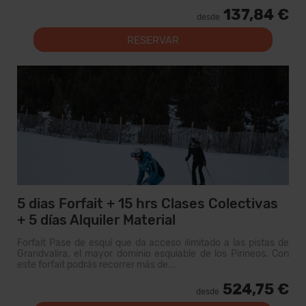
137,84 €
desde
RESERVAR
5 dias Forfait + 15 hrs Clases Colectivas
+ 5 días Alquiler Material
Forfait Pase de esquí que da acceso ilimitado a las pistas de
Grandvalira, el mayor dominio esquiable de los Pirineos. Con
este forfait podrás recorrer más de...
524,75 €
desde