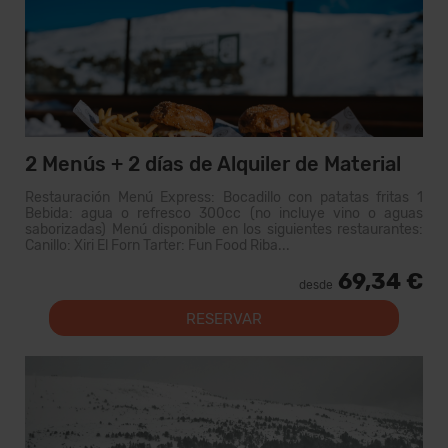
2 Menús + 2 días de Alquiler de Material
Restauración Menú Express: Bocadillo con patatas fritas 1
Bebida: agua o refresco 300cc (no incluye vino o aguas
saborizadas) Menú disponible en los siguientes restaurantes:
Canillo: Xiri El Forn Tarter: Fun Food Riba...
69,34 €
desde
RESERVAR