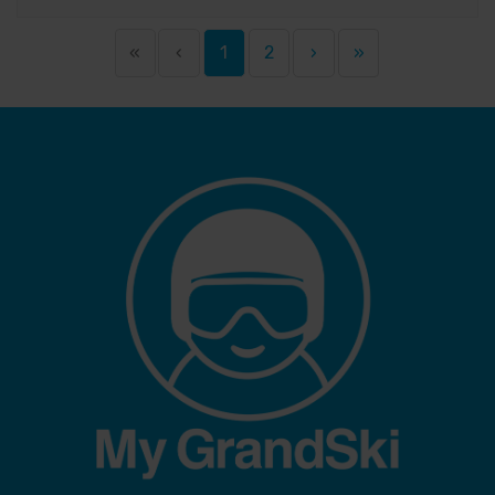
«
‹
1
2
›
»