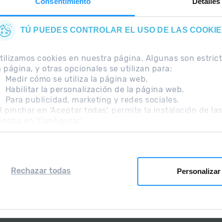
Consentimiento
Detalles
TÚ PUEDES CONTROLAR EL USO DE LAS COOKI
tilizamos cookies en nuestra página. Algunas son estri
a página, y otras opcionales se utilizan para:
Medir cómo se utiliza la página web.
Habilitar la personalización de la página web.
Para publicidad, marketing y redes sociales.
ecuentes
Nota Legal
Información adicional RGPD
l pinchar en 'Aceptar todas', permite la instalación de la
incha en 'Configurar'.
Rechazar todas
Personalizar
Grandvalira