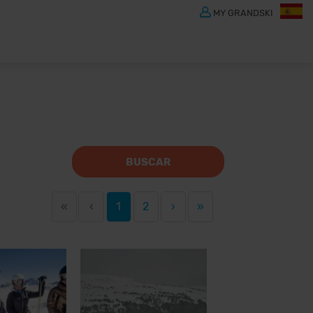
MY GRANDSKI
BUSCAR
«
‹
1
2
›
»