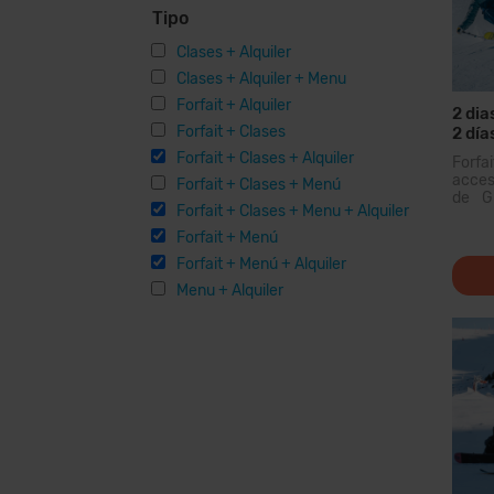
Tipo
Clases + Alquiler
Clases + Alquiler + Menu
Forfait + Alquiler
2 dia
Forfait + Clases
2 día
Mater
Forfait + Clases + Alquiler
Forfa
acceso
Forfait + Clases + Menú
de Gr
Forfait + Clases + Menu + Alquiler
domin
Pirin
Forfait + Menú
podrá
Forfait + Menú + Alquiler
km de
para
Menu + Alquiler
modern