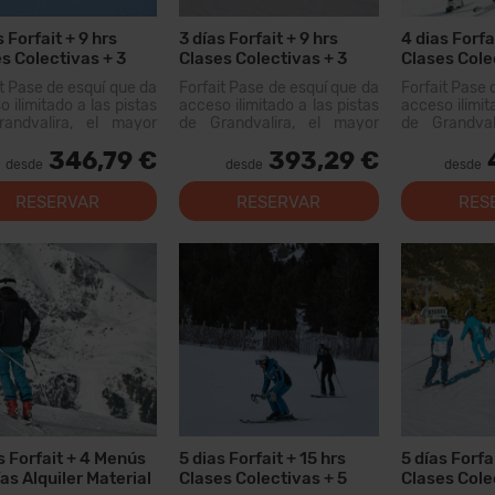
s Forfait + 9 hrs
3 días Forfait + 9 hrs
4 dias Forfa
s Colectivas + 3
Clases Colectivas + 3
Clases Cole
Alquiler Material
Menús + 3 días Alquiler
días Alquile
it Pase de esquí que da
Forfait Pase de esquí que da
Forfait Pase 
Material
 ilimitado a las pistas
acceso ilimitado a las pistas
acceso ilimit
andvalira, el mayor
de Grandvalira, el mayor
de Grandval
io esquiable de los
dominio esquiable de los
dominio esq
346,79 €
393,29 €
eos. Con este forfait
Pirineos. Con este forfait
Pirineos. Co
desde
desde
desde
 recorrer más de...
podrás recorrer más de 200
podrás recorr
km de pistas, con opciones
RESERVAR
RESERVAR
RES
para todos los niveles,
modernas instal...
s Forfait + 4 Menús
5 dias Forfait + 15 hrs
5 días Forfa
ías Alquiler Material
Clases Colectivas + 5
Clases Cole