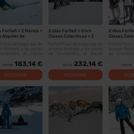
s Forfait + 2 Menús +
2 dias Forfait + 6 hrs
2 días Forfai
s Alquiler de
Clases Colectivas + 2
Clases Cole
ial
dias Alquiler Material
Menús + 2 di
it Pase de esquí que da
Forfait Pase de esquí que da
Forfait Pase 
Material
 ilimitado a las pistas
acceso ilimitado a las pistas
acceso ilimit
andvalira, el mayor
de Grandvalira, el mayor
de Grandval
io esquiable de los
dominio esquiable de los
dominio esq
183,14 €
232,14 €
eos. Con este forfait
Pirineos. Con este forfait
Pirineos. Co
desde
desde
desde
s recorrer más de 200
podrás recorrer más de...
podrás recor
 pistas, con opciones
km de pistas
RESERVAR
RESERVAR
RES
 todos los niveles,
para todos
as instal...
modernas inst