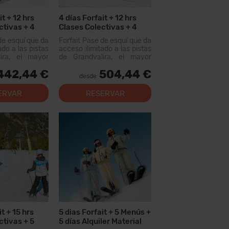
it + 12 hrs
4 días Forfait + 12 hrs
ctivas + 4
Clases Colectivas + 4
r Material
Menús + 4 días Alquiler
de esquí que da
Forfait Pase de esquí que da
Material
ado a las pistas
acceso ilimitado a las pistas
ira, el mayor
de Grandvalira, el mayor
uiable de los
dominio esquiable de los
442,44 €
504,44 €
n este forfait
Pirineos. Con este forfait
desde
er más de...
podrás recorrer más de 200
km de pistas, con opciones
ERVAR
RESERVAR
para todos los niveles,
modernas instal...
it + 15 hrs
5 dias Forfait + 5 Menús +
ctivas + 5
5 días Alquiler Material