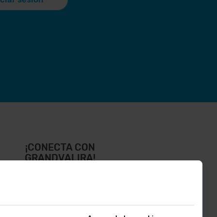
¡CONECTA CON
GRANDVALIRA!
íguenos en las Redes Sociales y
ntérate de lo último el primero :)