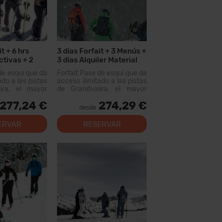
t + 6 hrs
3 días Forfait + 3 Menús +
ctivas + 2
3 días Alquiler Material
as Alquiler
de esquí que da
Forfait Pase de esquí que da
ado a las pistas
acceso ilimitado a las pistas
ira, el mayor
de Grandvalira, el mayor
uiable de los
dominio esquiable de los
277,24 €
274,29 €
n este forfait
Pirineos. Con este forfait
desde
rer más de 200
podrás recorrer más de 200
, con opciones
km de pistas, con opciones
ERVAR
RESERVAR
 los niveles,
para todos los niveles,
al...
modernas instal...