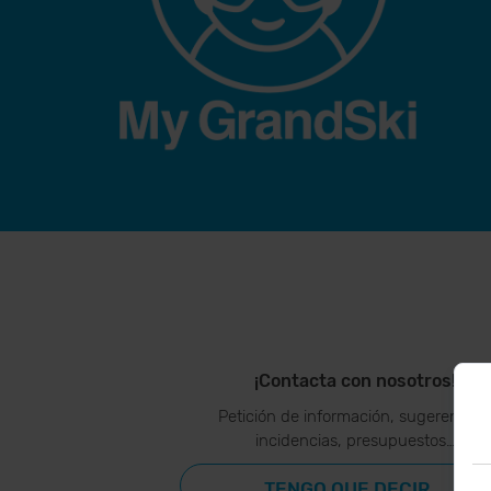
¡Contacta con nosotros!
Petición de información, sugerencias
incidencias, presupuestos…
TENGO QUE DECIR...