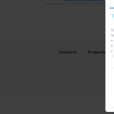
U
l
Contacto
Preguntas fr
A
p