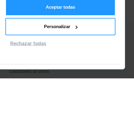
Aceptar todas
Personalizar
CONTACTO
PREGUNTAS FRECUENTES
Rechazar todas
NOTA LEGAL
INFORMACIÓN ADICIONAL RGPDUE
CONDICIONES DE VENTA
Grandvalira