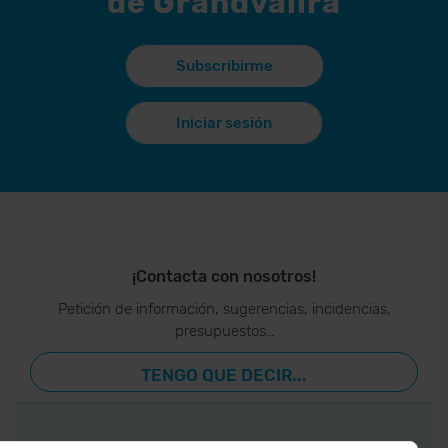
de Grandvalira
Subscribirme
Iniciar sesión
¡Contacta con nosotros!
Petición de información, sugerencias, incidencias,
presupuestos…
TENGO QUE DECIR...