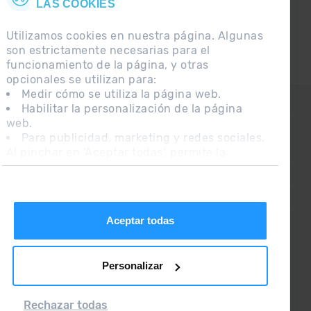
LAS COOKIES
Utilizamos cookies en nuestra página. Algunas
son estrictamente necesarias para el
funcionamiento de la página, y otras
opcionales se utilizan para:
Medir cómo se utiliza la página web.
CONTACTO
Habilitar la personalización de la página
web.
PREGUNTAS FRECUENTES
Para publicidad, marketing y redes sociales.
Al pinchar en 'Aceptar todas', permite la
NOTA LEGAL
instalación de las cookies. Si prefieres
INFORMACIÓN ADICIONAL RGPDUE
configurarlas tú mismo, pincha en 'Configurar'.
CONDICIONES DE VENTA
Aceptar todas
Personalizar
Rechazar todas