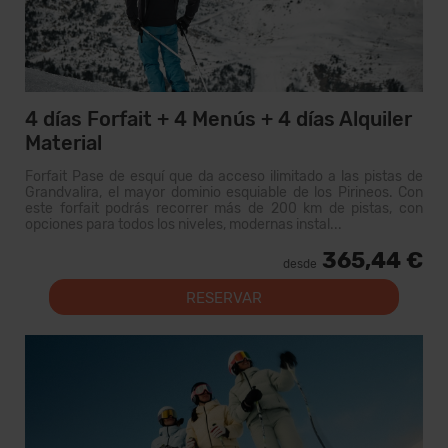
4 días Forfait + 4 Menús + 4 días Alquiler
Material
Forfait Pase de esquí que da acceso ilimitado a las pistas de
Grandvalira, el mayor dominio esquiable de los Pirineos. Con
este forfait podrás recorrer más de 200 km de pistas, con
opciones para todos los niveles, modernas instal...
365,44 €
desde
RESERVAR