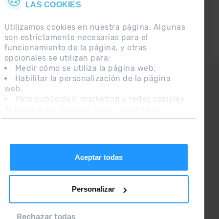
LAS COOKIES
Utilizamos cookies en nuestra página. Algunas
son estrictamente necesarias para el
funcionamiento de la página, y otras
opcionales se utilizan para:
Medir cómo se utiliza la página web.
CONTACTO
Habilitar la personalización de la página
web.
PREGUNTAS FRECUENTES
Para publicidad, marketing y redes sociales.
Al pinchar en 'Aceptar todas', permite la
NOTA LEGAL
instalación de las cookies. Si prefieres
INFORMACIÓN ADICIONAL RGPDUE
configurarlas tú mismo, pincha en 'Configurar'.
CONDICIONES DE VENTA
Aceptar todas
Personalizar
Rechazar todas