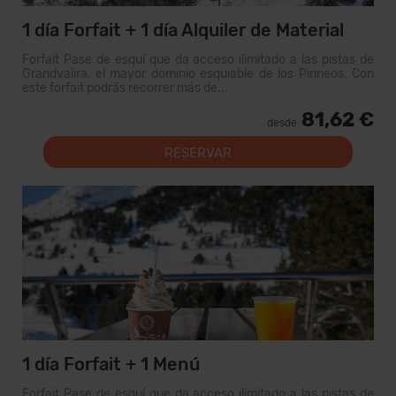
1 día Forfait + 1 día Alquiler de Material
Forfait Pase de esquí que da acceso ilimitado a las pistas de
Grandvalira, el mayor dominio esquiable de los Pirineos. Con
este forfait podrás recorrer más de...
81,62 €
desde
RESERVAR
1 día Forfait + 1 Menú
Forfait Pase de esquí que da acceso ilimitado a las pistas de