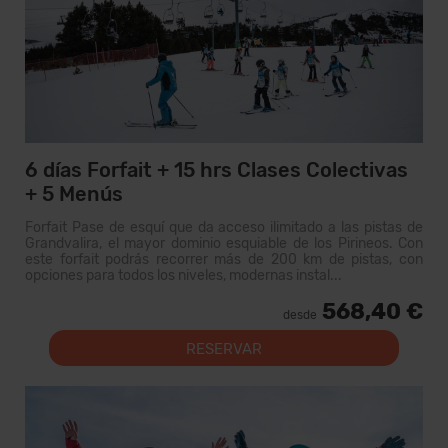
6 días Forfait + 15 hrs Clases Colectivas
+ 5 Menús
Forfait Pase de esquí que da acceso ilimitado a las pistas de
Grandvalira, el mayor dominio esquiable de los Pirineos. Con
este forfait podrás recorrer más de 200 km de pistas, con
opciones para todos los niveles, modernas instal...
568,40 €
desde
RESERVAR