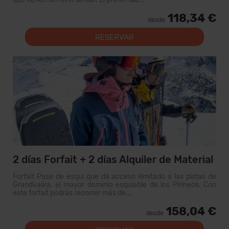
118,34 €
desde
RESERVAR
2 días Forfait + 2 días Alquiler de Material
Forfait Pase de esquí que da acceso ilimitado a las pistas de
Grandvalira, el mayor dominio esquiable de los Pirineos. Con
este forfait podrás recorrer más de...
158,04 €
desde