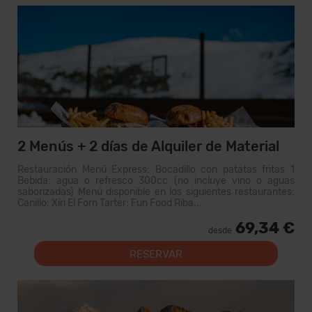
2 Menús + 2 días de Alquiler de Material
Restauración Menú Express: Bocadillo con patatas fritas 1
Bebida: agua o refresco 300cc (no incluye vino o aguas
saborizadas) Menú disponible en los siguientes restaurantes:
Canillo: Xiri El Forn Tarter: Fun Food Riba...
69,34 €
desde
RESERVAR