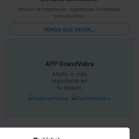
Petición de información, sugerencias, incidencias,
presupuestos…
TENGO QUE DECIR...
APP GrandValira
Ahora, lo más
importante en
tu bolsillo.
¡CONECTA CON