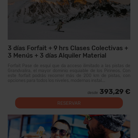
3 días Forfait + 9 hrs Clases Colectivas +
3 Menús + 3 días Alquiler Material
Forfait Pase de esquí que da acceso ilimitado a las pistas de
Grandvalira, el mayor dominio esquiable de los Pirineos. Con
este forfait podrás recorrer más de 200 km de pistas, con
opciones para todos los niveles, modernas instal...
393,29 €
desde
RESERVAR