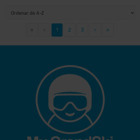
«
‹
1
2
3
›
»