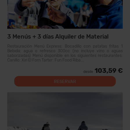
3 Menús + 3 días Alquiler de Material
Restauración Menú Express: Bocadillo con patatas fritas 1
Bebida: agua o refresco 300cc (no incluye vino o aguas
saborizadas) Menú disponible en los siguientes restaurantes:
Canillo: Xiri El Forn Tarter: Fun Food Riba...
103,59 €
desde
RESERVAR