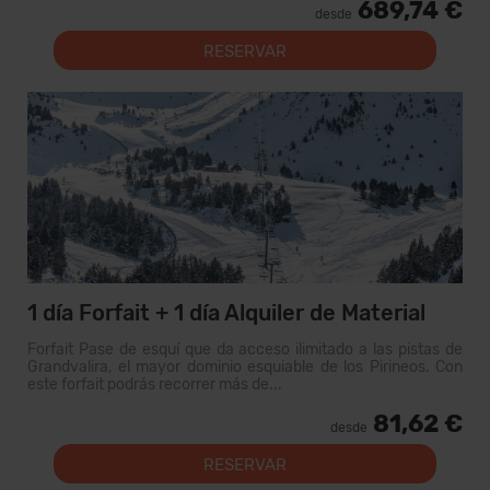
689,74 €
desde
RESERVAR
1 día Forfait + 1 día Alquiler de Material
Forfait Pase de esquí que da acceso ilimitado a las pistas de
Grandvalira, el mayor dominio esquiable de los Pirineos. Con
este forfait podrás recorrer más de...
81,62 €
desde
RESERVAR