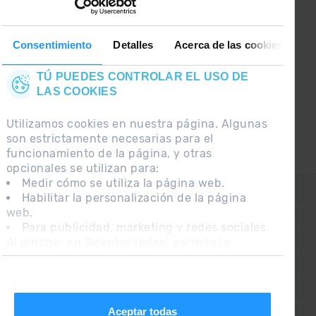
GRANDVALIRA!
Síguenos en las Redes Sociales y
Consentimiento
Detalles
Acerca de las cookies
entérate de lo último el primero :)
TÚ PUEDES CONTROLAR EL USO DE
LAS COOKIES
Utilizamos cookies en nuestra página. Algunas
son estrictamente necesarias para el
funcionamiento de la página, y otras
opcionales se utilizan para:
Medir cómo se utiliza la página web.
CONTACTO
Habilitar la personalización de la página
web.
PREGUNTAS FRECUENTES
Para publicidad, marketing y redes sociales.
Al pinchar en 'Aceptar todas', permite la
NOTA LEGAL
instalación de las cookies. Si prefieres
INFORMACIÓN ADICIONAL RGPDUE
configurarlas tú mismo, pincha en 'Configurar'.
CONDICIONES DE VENTA
Aceptar todas