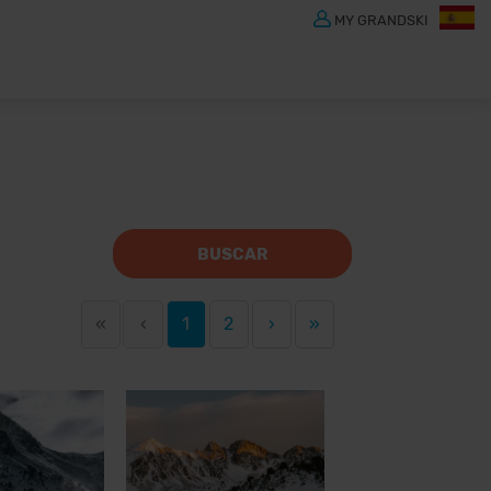
MY GRANDSKI
BUSCAR
«
‹
1
2
›
»