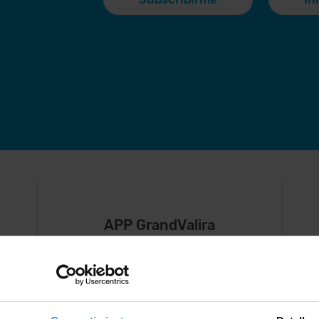
APP GrandValira
Ahora, lo más
S
importante en
e
,
tu bolsillo.