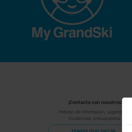
¡Contacta con nosotros!
Petición de información, sugerencias
incidencias, presupuestos…
TENGO QUE DECIR...