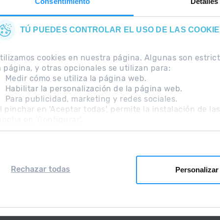
Consentimiento
Detalles
TÚ PUEDES CONTROLAR EL USO DE LAS COOKI
tilizamos cookies en nuestra página. Algunas son estri
a página, y otras opcionales se utilizan para:
Medir cómo se utiliza la página web.
Habilitar la personalización de la página web.
Para publicidad, marketing y redes sociales.
ecuentes
Nota Legal
Información adicional RGPD
l pinchar en 'Aceptar todas', permite la instalación de la
incha en 'Configurar'.
Rechazar todas
Personalizar
Grandvalira