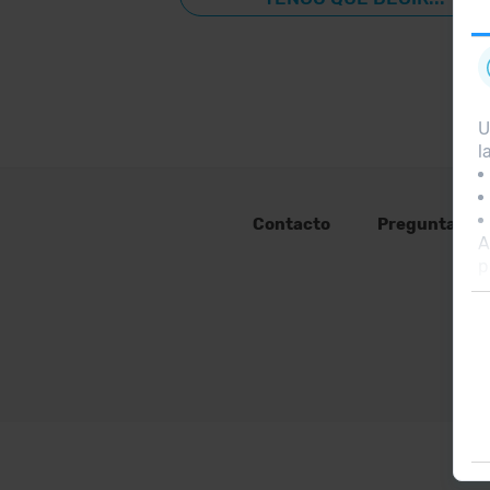
U
l
Contacto
Preguntas fr
A
p