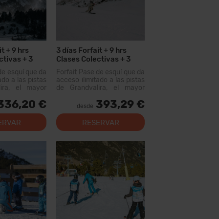
t + 9 hrs
3 días Forfait + 9 hrs
ctivas + 3
Clases Colectivas + 3
Menús + 3 días Alquiler
de esquí que da
Forfait Pase de esquí que da
Material
ado a las pistas
acceso ilimitado a las pistas
ira, el mayor
de Grandvalira, el mayor
uiable de los
dominio esquiable de los
336,20 €
393,29 €
n este forfait
Pirineos. Con este forfait
desde
rer más de 200
podrás recorrer más de 200
, con opciones
km de pistas, con opciones
ERVAR
RESERVAR
 los niveles,
para todos los niveles,
al...
modernas instal...