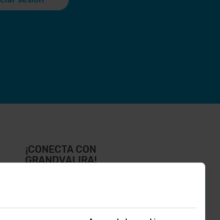
¡CONECTA CON
GRANDVALIRA!
íguenos en las Redes Sociales y
ntérate de lo último el primero :)