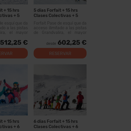
it + 15 hrs
5 días Forfait + 15 hrs
ctivas + 5
Clases Colectivas + 5
Menús + 5 días Alquiler
de esquí que da
Forfait Pase de esquí que da
Material
ado a las pistas
acceso ilimitado a las pistas
ira, el mayor
de Grandvalira, el mayor
uiable de los
dominio esquiable de los
512,25 €
602,25 €
n este forfait
Pirineos. Con este forfait
desde
rer más de 200
podrás recorrer más de 200
, con opciones
km de pistas, con opciones
ERVAR
RESERVAR
 los niveles,
para todos los niveles,
al...
modernas instal...
it + 15 hrs
6 días Forfait + 15 hrs
ctivas + 6
Clases Colectivas + 6