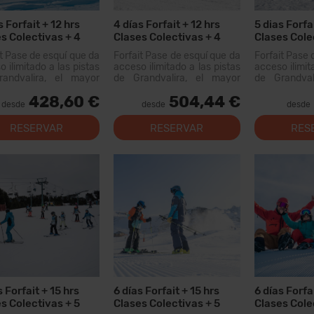
s Forfait + 12 hrs
4 días Forfait + 12 hrs
5 dias Forfa
s Colectivas + 4
Clases Colectivas + 4
Clases Cole
s
Menús + 4 días Alquiler
Menús
it Pase de esquí que da
Forfait Pase de esquí que da
Forfait Pase 
Material
 ilimitado a las pistas
acceso ilimitado a las pistas
acceso ilimit
andvalira, el mayor
de Grandvalira, el mayor
de Grandval
io esquiable de los
dominio esquiable de los
dominio esq
428,60 €
504,44 €
eos. Con este forfait
Pirineos. Con este forfait
Pirineos. Co
desde
desde
desde
s recorrer más de 200
podrás recorrer más de 200
podrás recor
 pistas, con opciones
km de pistas, con opciones
km de pistas
RESERVAR
RESERVAR
RES
 todos los niveles,
para todos los niveles,
para todos
as instal...
modernas instal...
modernas inst
s Forfait + 15 hrs
6 días Forfait + 15 hrs
6 días Forfa
s Colectivas + 5
Clases Colectivas + 5
Clases Cole