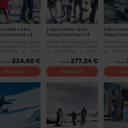
s Forfait + 6 hrs
2 días Forfait + 6 hrs
3 días Forfai
s Colectivas + 2
Clases Colectivas + 2
Clases Cole
s
Menús + 2 dias Alquiler
Menús
it Pase de esquí que da
Forfait Pase de esquí que da
Forfait Pase 
Material
 ilimitado a las pistas
acceso ilimitado a las pistas
acceso ilimit
andvalira, el mayor
de Grandvalira, el mayor
de Grandval
io esquiable de los
dominio esquiable de los
dominio esq
224,80 €
277,24 €
eos. Con este forfait
Pirineos. Con este forfait
Pirineos. Co
desde
desde
desde
s recorrer más de 200
podrás recorrer más de 200
podrás recor
 pistas, con opciones
km de pistas, con opciones
km de pistas
RESERVAR
RESERVAR
RES
 todos los niveles,
para todos los niveles,
para todos
as instal...
modernas instal...
modernas inst