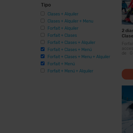
Tipo
Clases + Alquiler
Clases + Alquiler + Menu
Forfait + Alquiler
2 dia
Forfait + Clases
Clase
Menú
Forfait + Clases + Alquiler
Forfa
acceso
Forfait + Clases + Menú
de Gr
Forfait + Clases + Menu + Alquiler
domin
Pirin
Forfait + Menú
podrá
Forfait + Menú + Alquiler
km de
para
modern