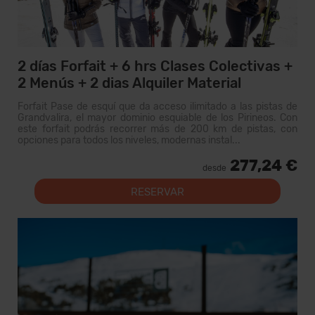
2 días Forfait + 6 hrs Clases Colectivas +
2 Menús + 2 dias Alquiler Material
Forfait Pase de esquí que da acceso ilimitado a las pistas de
Grandvalira, el mayor dominio esquiable de los Pirineos. Con
este forfait podrás recorrer más de 200 km de pistas, con
opciones para todos los niveles, modernas instal...
277,24 €
desde
RESERVAR