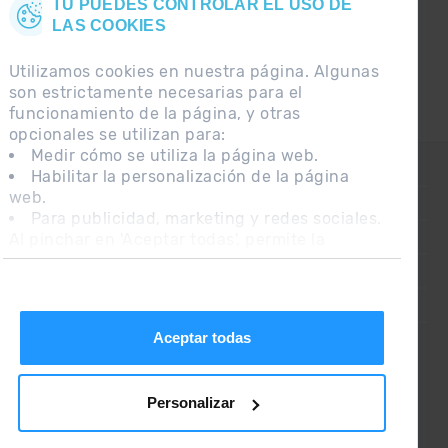
TÚ PUEDES CONTROLAR EL USO DE
LAS COOKIES
Utilizamos cookies en nuestra página. Algunas
son estrictamente necesarias para el
funcionamiento de la página, y otras
opcionales se utilizan para:
Medir cómo se utiliza la página web.
CONTACTO
Habilitar la personalización de la página
web.
PREGUNTAS FRECUENTES
Para publicidad, marketing y redes sociales.
Al pinchar en 'Aceptar todas', permite la
NOTA LEGAL
instalación de las cookies. Si prefieres
INFORMACIÓN ADICIONAL RGPDUE
configurarlas tú mismo, pincha en 'Configurar'.
CONDICIONES DE VENTA
Aceptar todas
Personalizar