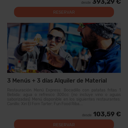
393,29 €
desde
RESERVAR
3 Menús + 3 días Alquiler de Material
Restauración Menú Express: Bocadillo con patatas fritas 1
Bebida: agua o refresco 300cc (no incluye vino o aguas
saborizadas) Menú disponible en los siguientes restaurantes:
Canillo: Xiri El Forn Tarter: Fun Food Riba...
103,59 €
desde
RESERVAR