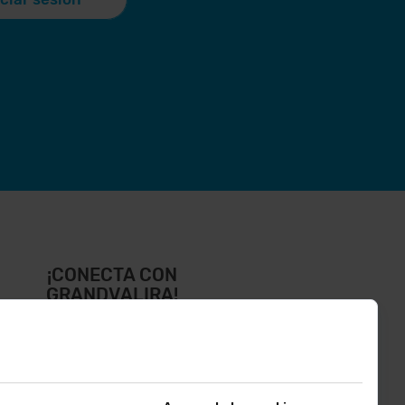
¡CONECTA CON
GRANDVALIRA!
íguenos en las Redes Sociales y
ntérate de lo último el primero :)