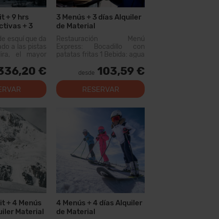
t + 9 hrs
3 Menús + 3 días Alquiler
ctivas + 3
de Material
de esquí que da
Restauración Menú
ado a las pistas
Express: Bocadillo con
ira, el mayor
patatas fritas 1 Bebida: agua
uiable de los
o refresco 300cc (no
336,20 €
103,59 €
n este forfait
incluye vino o aguas
desde
rer más de 200
saborizadas) Menú
, con opciones
disponible en los siguientes
ERVAR
RESERVAR
 los niveles,
restaurantes: Canillo: Xiri El
al...
Forn Tarter: Fun Food Riba...
it + 4 Menús
4 Menús + 4 días Alquiler
uiler Material
de Material