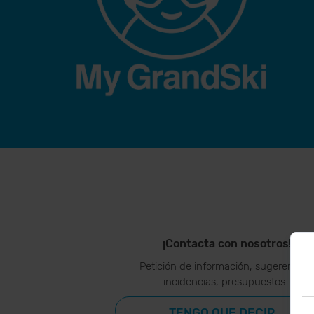
¡Contacta con nosotros!
Petición de información, sugerencias
incidencias, presupuestos…
TENGO QUE DECIR...