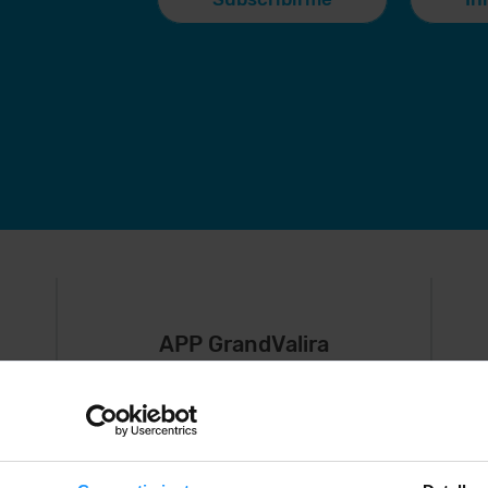
APP GrandValira
Ahora, lo más
S
importante en
e
,
tu bolsillo.