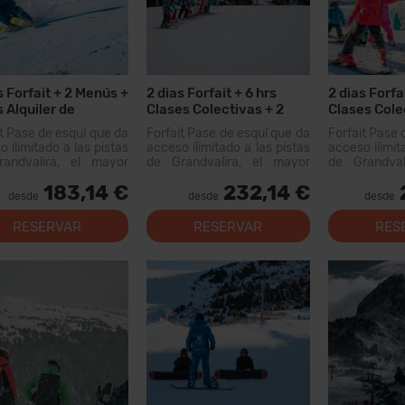
s Forfait + 2 Menús +
2 dias Forfait + 6 hrs
2 dias Forfai
s Alquiler de
Clases Colectivas + 2
Clases Cole
ial
dias Alquiler Material
Menús
it Pase de esquí que da
Forfait Pase de esquí que da
Forfait Pase 
 ilimitado a las pistas
acceso ilimitado a las pistas
acceso ilimit
andvalira, el mayor
de Grandvalira, el mayor
de Grandval
io esquiable de los
dominio esquiable de los
dominio esq
183,14 €
232,14 €
eos. Con este forfait
Pirineos. Con este forfait
Pirineos. Co
desde
desde
desde
s recorrer más de 200
podrás recorrer más de...
podrás recor
 pistas, con opciones
km de pistas
RESERVAR
RESERVAR
RES
 todos los niveles,
para todos
as instal...
modernas inst