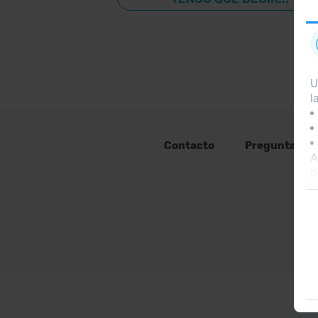
U
l
Contacto
Preguntas fr
A
p