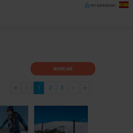
MY GRANDSKI
BUSCAR
«
‹
1
2
3
›
»