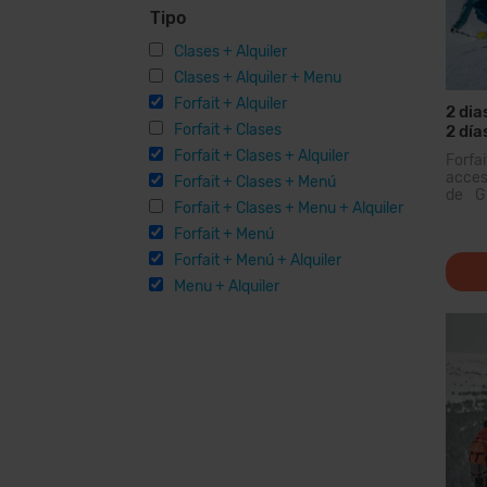
Tipo
Clases + Alquiler
Clases + Alquiler + Menu
Forfait + Alquiler
2 dia
Forfait + Clases
2 día
Mater
Forfait + Clases + Alquiler
Forfa
acceso
Forfait + Clases + Menú
de Gr
Forfait + Clases + Menu + Alquiler
domin
Pirin
Forfait + Menú
podrá
Forfait + Menú + Alquiler
km de
para
Menu + Alquiler
modern