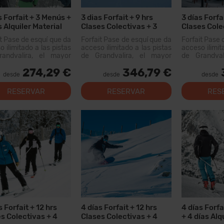
s Forfait + 3 Menús +
3 dias Forfait + 9 hrs
3 días Forfai
s Alquiler Material
Clases Colectivas + 3
Clases Cole
dias Alquiler Material
Menús
it Pase de esquí que da
Forfait Pase de esquí que da
Forfait Pase 
 ilimitado a las pistas
acceso ilimitado a las pistas
acceso ilimit
andvalira, el mayor
de Grandvalira, el mayor
de Grandval
io esquiable de los
dominio esquiable de los
dominio esq
274,29 €
346,79 €
eos. Con este forfait
Pirineos. Con este forfait
Pirineos. Co
desde
desde
desde
s recorrer más de 200
podrás recorrer más de...
podrás recor
 pistas, con opciones
km de pistas
RESERVAR
RESERVAR
RES
 todos los niveles,
para todos
as instal...
modernas inst
s Forfait + 12 hrs
4 días Forfait + 12 hrs
4 días Forfa
s Colectivas + 4
Clases Colectivas + 4
+ 4 días Alq