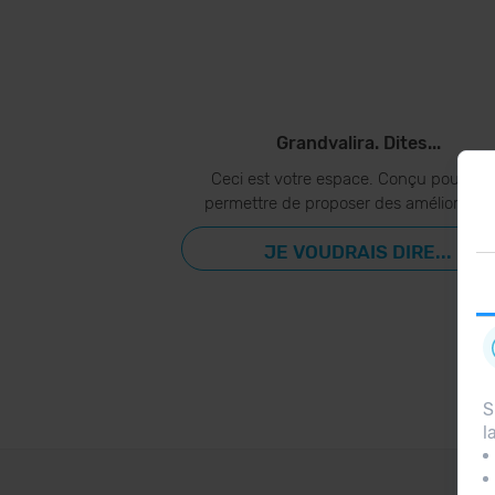
Grandvalira. Dites...
Ceci est votre espace. Conçu pour vo
permettre de proposer des amélioration
JE VOUDRAIS DIRE...
S
l