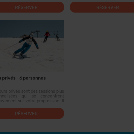
ux similaires pour assurer une
niveaux similaires pour assur
RÉSERVER
RÉSERVER
ession adéqu...
progression adéqua...
 privés - 6 personnes
ours privés sont des sessions plus
nnalisées qui se concentrent
sivement sur votre progression. Il
onseillé d'avoir des âges et des
ux similaires pour assurer une
RÉSERVER
ession adéqu...