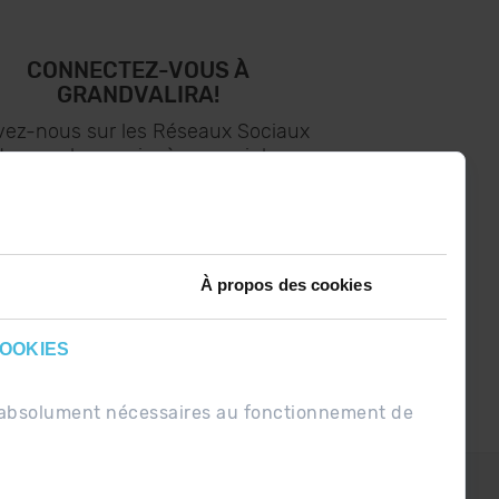
CONNECTEZ-VOUS À
GRANDVALIRA!
vez-nous sur les Réseaux Sociaux
t soyez le premier à recevoir les
nouvelles :)
À propos des cookies
COOKIES
nt absolument nécessaires au fonctionnement de