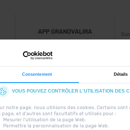
APP GRANDVALIRA
Sui
e
Maintenant, l'essentiel
us
dans votre poche.
s..
Consentement
Détails
VOUS POUVEZ CONTRÔLER L'UTILISATION DES 
ur notre page, nous utilisons des cookies. Certains so
a page, et d'autres sont facultatifs et utilisés pour :
Mesurer l'utilisation de la page Web.
Permettre la personnalisation de la page Web.