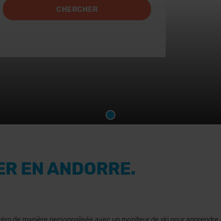
CHERCHER
ER EN ANDORRE.
éro de manière personnalisée avec un moniteur de ski pour apprendre à 