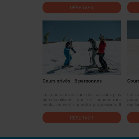
niveaux similaires pour assurer une
nivea
RÉSERVER
progression adéquate dans les cours
progr
privés. Le pro...
Cours privés - 5 personnes
Cours
Les cours privés sont des sessions plus
Les c
personnalisées qui se concentrent
perso
exclusivement sur votre progression. Il
exclu
est conseillé d'avoir des âges et des
est c
niveaux similaires pour assurer une
nivea
RÉSERVER
progression adéqu...
progr