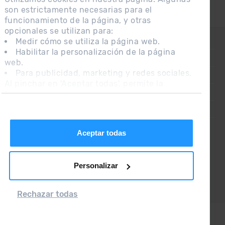
son estrictamente necesarias para el
funcionamiento de la página, y otras
opcionales se utilizan para:
Medir cómo se utiliza la página web.
CONTACTO
Habilitar la personalización de la página
PREGUNTAS FRECUENTES
web.
Para publicidad, marketing y redes sociales.
NOTA LEGAL
Al pinchar en 'Aceptar todas', permite la
INFORMACIÓN ADICIONAL RGPDUE
instalación de las cookies. Si prefieres
configurarlas tú mismo, pincha en 'Configurar'.
CONDICIONES DE VENTA
Aceptar todas
Personalizar
Rechazar todas
Grandvalira