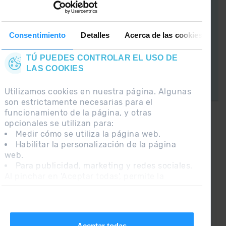
APP GrandValira
Ahora, lo más
Consentimiento
Detalles
Acerca de las cookies
importante en
tu bolsillo.
TÚ PUEDES CONTROLAR EL USO DE
LAS COOKIES
Utilizamos cookies en nuestra página. Algunas
son estrictamente necesarias para el
funcionamiento de la página, y otras
opcionales se utilizan para:
¡CONECTA CON
Medir cómo se utiliza la página web.
GRANDVALIRA!
Habilitar la personalización de la página
web.
Síguenos en las Redes Sociales y
Para publicidad, marketing y redes sociales.
entérate de lo último el primero :)
Al pinchar en 'Aceptar todas', permite la
instalación de las cookies. Si prefieres
configurarlas tú mismo, pincha en 'Configurar'.
Aceptar todas