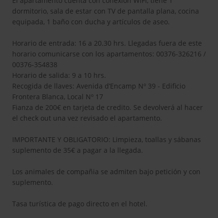
El apartamento cuenta con conexión WIFI, tiene 1
dormitorio, sala de estar con TV de pantalla plana, cocina
equipada, 1 baño con ducha y artículos de aseo.
Horario de entrada: 16 a 20.30 hrs. Llegadas fuera de este
horario comunicarse con los apartamentos: 00376-326216 /
00376-354838
Horario de salida: 9 a 10 hrs.
Recogida de llaves: Avenida d’Encamp Nº 39 - Edificio
Frontera Blanca, Local Nº 17
Fianza de 200€ en tarjeta de credito. Se devolverá al hacer
el check out una vez revisado el apartamento.
IMPORTANTE Y OBLIGATORIO: Limpieza, toallas y sábanas
suplemento de 35€ a pagar a la llegada.
Los animales de compañia se admiten bajo petición y con
suplemento.
Tasa turística de pago directo en el hotel.