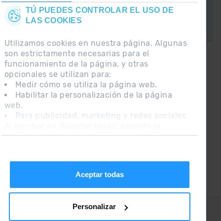
TÚ PUEDES CONTROLAR EL USO DE
LAS COOKIES
Utilizamos cookies en nuestra página. Algunas
son estrictamente necesarias para el
funcionamiento de la página, y otras
¡CONECTA CON
opcionales se utilizan para:
GRANDVALIRA!
Medir cómo se utiliza la página web.
Habilitar la personalización de la página
Síguenos en las Redes Sociales y
web.
entérate de lo último el primero :)
Para publicidad, marketing y redes sociales.
Al pinchar en 'Aceptar todas', permite la
instalación de las cookies. Si prefieres
configurarlas tú mismo, pincha en 'Configurar'.
Aceptar todas
Personalizar
CONTACTO