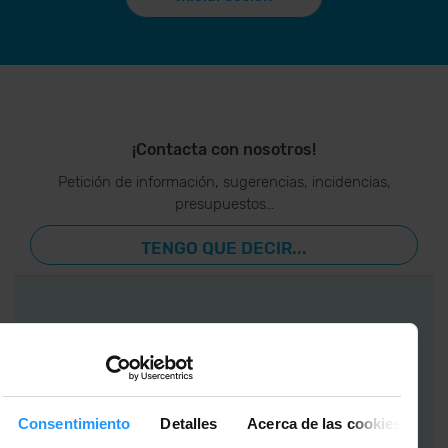
¡Contacta con nosotros!
Petición de información, sugerencias, incidencias,
presupuestos…
TENGO QUE DECIR...
APP GrandValira
Ahora, lo más
importante en
Consentimiento
Detalles
Acerca de las cookies
tu bolsillo.