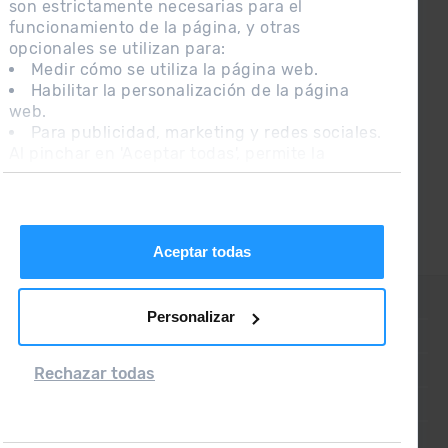
son estrictamente necesarias para el
¡CONECTA CON
funcionamiento de la página, y otras
GRANDVALIRA!
opcionales se utilizan para:
Medir cómo se utiliza la página web.
Síguenos en las Redes Sociales y
Habilitar la personalización de la página
entérate de lo último el primero :)
web.
Para publicidad, marketing y redes sociales.
Al pinchar en 'Aceptar todas', permite la
instalación de las cookies. Si prefieres
configurarlas tú mismo, pincha en 'Configurar'.
Aceptar todas
CONTACTO
Personalizar
PREGUNTAS FRECUENTES
NOTA LEGAL
Rechazar todas
INFORMACIÓN ADICIONAL RGPDUE
CONDICIONES DE VENTA