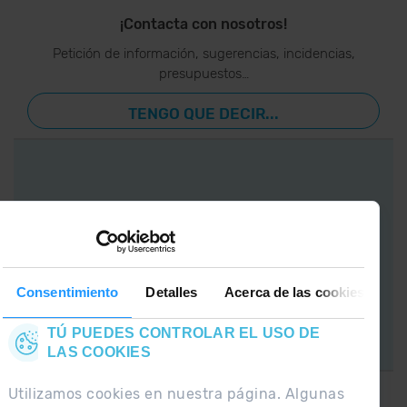
¡Contacta con nosotros!
Petición de información, sugerencias, incidencias,
presupuestos…
TENGO QUE DECIR...
APP GrandValira
Ahora, lo más
importante en
tu bolsillo.
Consentimiento
Detalles
Acerca de las cookies
TÚ PUEDES CONTROLAR EL USO DE
LAS COOKIES
Utilizamos cookies en nuestra página. Algunas