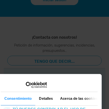
¡Contacta con nosotros!
Petición de información, sugerencias, incidencias,
presupuestos…
TENGO QUE DECIR...
APP GrandValira
Ahora, lo más
Consentimiento
Detalles
Acerca de las cookies
importante en
tu bolsillo.