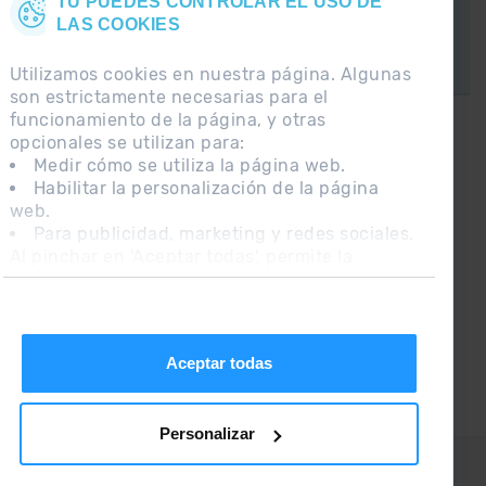
TÚ PUEDES CONTROLAR EL USO DE
LAS COOKIES
Utilizamos cookies en nuestra página. Algunas
son estrictamente necesarias para el
funcionamiento de la página, y otras
opcionales se utilizan para:
¡CONECTA CON
Medir cómo se utiliza la página web.
GRANDVALIRA!
Habilitar la personalización de la página
web.
Síguenos en las Redes Sociales y
Para publicidad, marketing y redes sociales.
entérate de lo último el primero :)
Al pinchar en 'Aceptar todas', permite la
instalación de las cookies. Si prefieres
configurarlas tú mismo, pincha en 'Configurar'.
Aceptar todas
Personalizar
CONTACTO