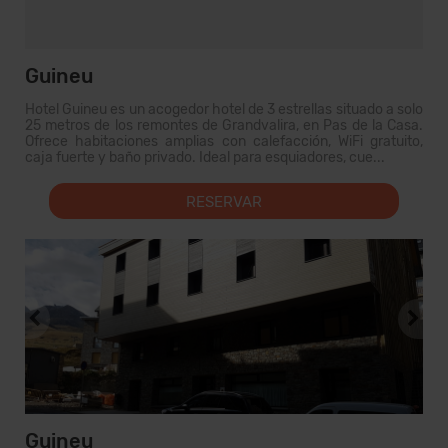
Guineu
Hotel Guineu es un acogedor hotel de 3 estrellas situado a solo
25 metros de los remontes de Grandvalira, en Pas de la Casa.
Ofrece habitaciones amplias con calefacción, WiFi gratuito,
caja fuerte y baño privado. Ideal para esquiadores, cue...
RESERVAR
Guineu