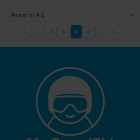
«
‹
2
3
4
5
›
»