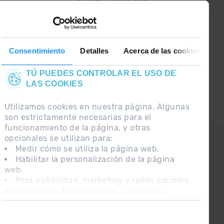
GRANDVALIRA!
Síguenos en las Redes Sociales y
entérate de lo último el primero :)
Consentimiento
Detalles
Acerca de las cookies
TÚ PUEDES CONTROLAR EL USO DE
LAS COOKIES
Utilizamos cookies en nuestra página. Algunas
son estrictamente necesarias para el
funcionamiento de la página, y otras
opcionales se utilizan para:
CONTACTO
Medir cómo se utiliza la página web.
PREGUNTAS FRECUENTES
Habilitar la personalización de la página
web.
NOTA LEGAL
Para publicidad, marketing y redes sociales.
Al pinchar en 'Aceptar todas', permite la
INFORMACIÓN ADICIONAL RGPDUE
instalación de las cookies. Si prefieres
CONDICIONES DE VENTA
configurarlas tú mismo, pincha en 'Configurar'.