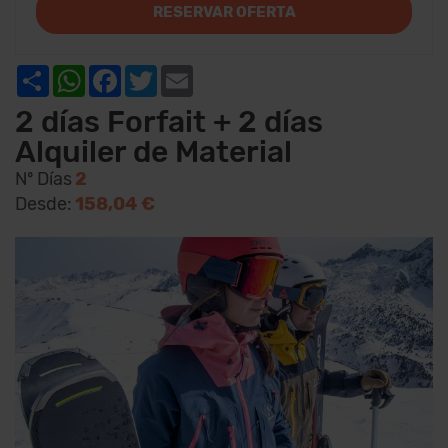
RESERVAR OFERTA
Share
WhatsApp
Facebook
Twitter
Email
2 días Forfait + 2 días
Alquiler de Material
Nº Días
2
Desde:
158,04 €