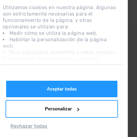
Utilizamos cookies en nuestra página. Algunas
son estrictamente necesarias para el
funcionamiento de la página, y otras
opcionales se utilizan para:
CONTACTO
Medir cómo se utiliza la página web.
Habilitar la personalización de la página
PREGUNTAS FRECUENTES
web.
Para publicidad, marketing y redes sociales.
NOTA LEGAL
Al pinchar en 'Aceptar todas', permite la
INFORMACIÓN ADICIONAL RGPDUE
instalación de las cookies. Si prefieres
configurarlas tú mismo, pincha en 'Configurar'.
CONDICIONES DE VENTA
Aceptar todas
Personalizar
Rechazar todas