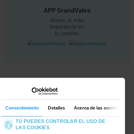
APP GrandValira
Ahora, lo más
importante en
tu bolsillo.
¡CONECTA CON
GRANDVALIRA!
Síguenos en las Redes Sociales y
entérate de lo último el primero :)
Consentimiento
Detalles
Acerca de las cookies
TÚ PUEDES CONTROLAR EL USO DE
LAS COOKIES